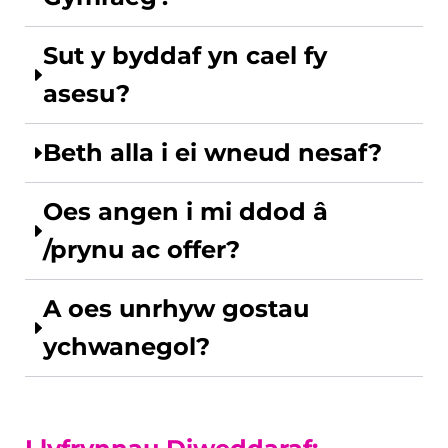
Sut y byddaf yn cael fy
asesu?
Beth alla i ei wneud nesaf?
Oes angen i mi ddod â
/prynu ac offer?
A oes unrhyw gostau
ychwanegol?