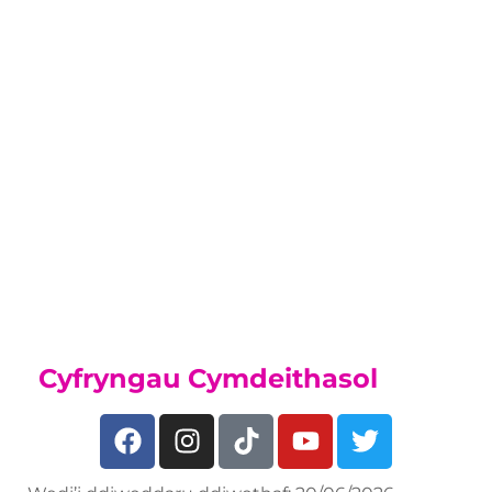
Chwaraeon
Tra byddwch ar y cwrs hwn efallai y
byddwch yn gallu ymuno â'n
Hacademi Chwaraeon, os oes
gennych dalent mewn chwaraeon,
darganfyddwch beth rydym yn ei
gynnig ar ein
Tudalen Academi Chwaraeon
Cyfryngau Cymdeithasol