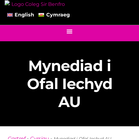
English
Cymraeg
Mynediad i
Ofal Iechyd
AU
Gartref
Cyrsiau
»
»
Mynediad i Ofal Iechyd AU