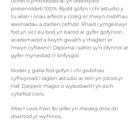
uchel o ymroddiad ac yn ddelfrydol
presenoldeb 100%. Bydd gofyn i chi astudio y
tu allan i oriau arferol y coleg er mwyn cwblhau
aseiniadau a darllen cefndir. Rhaid i ymgeiswyr
fod yn sicr eu bod yn barod ar gyfer gofynion
academaidd a llwyth gwaith y rhaglen er
mwyn cyflawni’r Diploma i safon sy’n ofynnol ar
gyfer mynediad i’r brifysgol.
Noder y gallai fod gofyn i chi gwblhau
cyflwyniad i raglen astudio ar-lein yn ystod yr
Haf. Darperir rhagor o wybodaeth yn eich
cyfarfod cwrs.
Mae’r cwrs hwn fel arfer yn rhedeg dros dri
diwrnod yr wythnos.