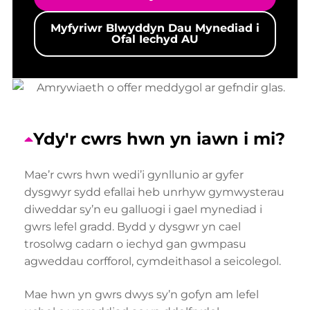
Myfyriwr Blwyddyn Dau Mynediad i
Ofal Iechyd AU
Ydy'r cwrs hwn yn iawn i mi?
Mae’r cwrs hwn wedi’i gynllunio ar gyfer
dysgwyr sydd efallai heb unrhyw gymwysterau
diweddar sy’n eu galluogi i gael mynediad i
gwrs lefel gradd. Bydd y dysgwr yn cael
trosolwg cadarn o iechyd gan gwmpasu
agweddau corfforol, cymdeithasol a seicolegol.
Mae hwn yn gwrs dwys sy’n gofyn am lefel