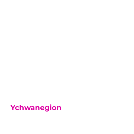
Canllaw i Rieni
Yn y canllaw hwn mae gwybodaeth yr
ydym yn gobeithio y bydd yn
ddefnyddiol i chi wrth i’ch mab neu
ferch ymgartrefu ym mywyd y Coleg.
Canllaw i Rieni
Ychwanegion
Academi