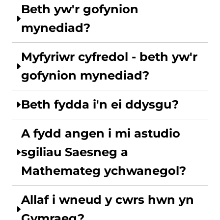
Beth yw'r gofynion
mynediad?
Myfyriwr cyfredol - beth yw'r
gofynion mynediad?
Beth fydda i'n ei ddysgu?
A fydd angen i mi astudio
sgiliau Saesneg a
Mathemateg ychwanegol?
Allaf i wneud y cwrs hwn yn
Gymraeg?