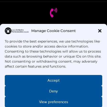
Oes gennych chi gwestiynau? Ffoniwch ni!
Manage Cookie Consent
To provide the best experiences, we use technologies like
+44 1437 753 000
cookies to store and/or access device information.
Consenting to these technologies will allow us to process
data such as browsing behavior or unique IDs on this site.
Not consenting or withdrawing consent, may adversely
affect certain features and functions.
Accept
Hawlfraint © 2025 –
Coleg Sir Benfro
. Cedwir Pob
Hawl.
Deny
View preferences