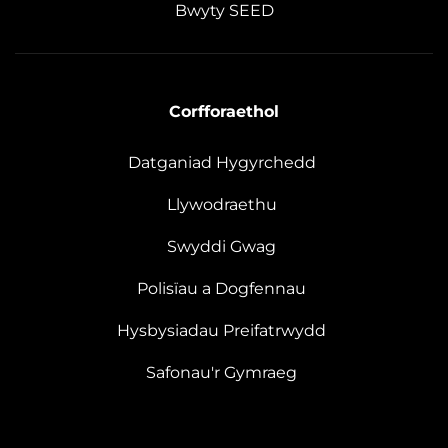
Bwyty SEED
Corfforaethol
Datganiad Hygyrchedd
Llywodraethu
Swyddi Gwag
Polisïau a Dogfennau
Hysbysiadau Preifatrwydd
Safonau'r Gymraeg