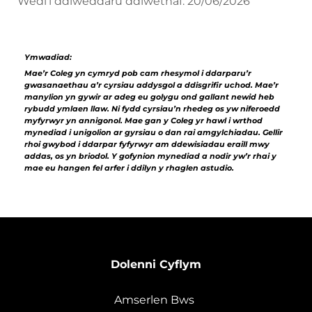
Wedi’i ddiweddaru ddiwethaf: 20/06/2026
Ymwadiad:
Mae’r Coleg yn cymryd pob cam rhesymol i ddarparu’r
gwasanaethau a’r cyrsiau addysgol a ddisgrifir uchod. Mae’r
manylion yn gywir ar adeg eu golygu ond gallant newid heb
rybudd ymlaen llaw. Ni fydd cyrsiau’n rhedeg os yw niferoedd
myfyrwyr yn annigonol. Mae gan y Coleg yr hawl i wrthod
mynediad i unigolion ar gyrsiau o dan rai amgylchiadau. Gellir
rhoi gwybod i ddarpar fyfyrwyr am ddewisiadau eraill mwy
addas, os yn briodol. Y gofynion mynediad a nodir yw’r rhai y
mae eu hangen fel arfer i ddilyn y rhaglen astudio.
Dolenni Cyflym
Amserlen Bws