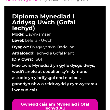
Diploma Mynediad i
Addysg Uwch (Gofal
Iechyd)
Mode:
Llawn-amser
Level:
Lefel 3 - Uwch
Dysgwr:
Dysgwyr sy'n Oedolion
Ardaloedd:
Iechyd a Gofal Plant
ID y Cwrs:
1601
Mae cwrs Mynediad yn gyfle dysgu dwys,
wedi’i anelu at oedolion sy’n dymuno
astudio yn y brifysgol ond nad oes
ganddyn nhw o reidrwydd y cymwysterau
i wneud cais.
Gwneud cais am Mynediad i Ofal
Iechyd AU