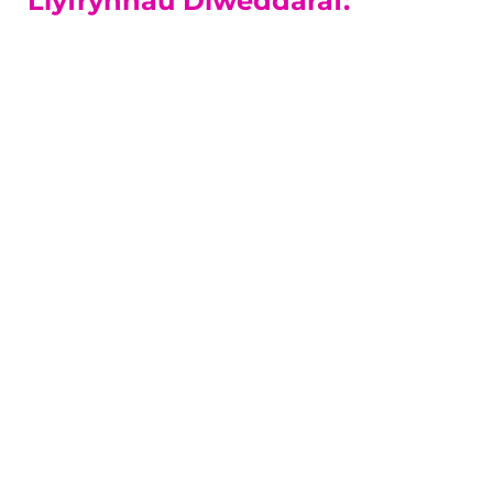
Llyfrynnau Diweddaraf:
Cyrsiau Lefel-A
Mae ein canlyniadau Lefel A ymhlith y
gorau yn y sir.
Canllaw i Gyrsiau Lefel-A
Pontio