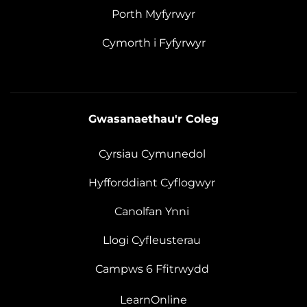
Porth Myfyrwyr
Cymorth i Fyfyrwyr
Gwasanaethau'r Coleg
Cyrsiau Cymunedol
Hyfforddiant Cyflogwyr
Canolfan Ynni
Llogi Cyfleusterau
Campws 6 Ffitrwydd
LearnOnline