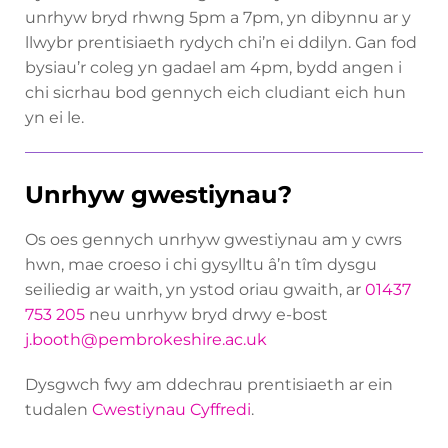
unrhyw bryd rhwng 5pm a 7pm, yn dibynnu ar y
llwybr prentisiaeth rydych chi’n ei ddilyn. Gan fod
bysiau’r coleg yn gadael am 4pm, bydd angen i
chi sicrhau bod gennych eich cludiant eich hun
yn ei le.
Unrhyw gwestiynau?
Os oes gennych unrhyw gwestiynau am y cwrs
hwn, mae croeso i chi gysylltu â’n tîm dysgu
seiliedig ar waith, yn ystod oriau gwaith, ar
01437
753 205
neu unrhyw bryd drwy e-bost
j.booth@pembrokeshire.ac.uk
Dysgwch fwy am ddechrau prentisiaeth ar ein
tudalen
Cwestiynau Cyffredi
.