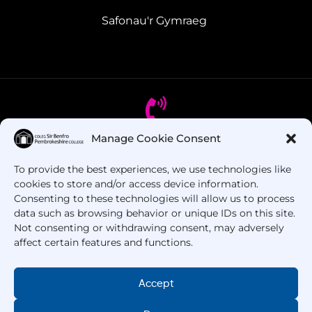
Safonau'r Gymraeg
Manage Cookie Consent
Oes gennych chi gwestiynau? Ffoniwch ni!
To provide the best experiences, we use technologies like
cookies to store and/or access device information.
+44 1437 753 000
Consenting to these technologies will allow us to process
data such as browsing behavior or unique IDs on this site.
Not consenting or withdrawing consent, may adversely
affect certain features and functions.
Accept