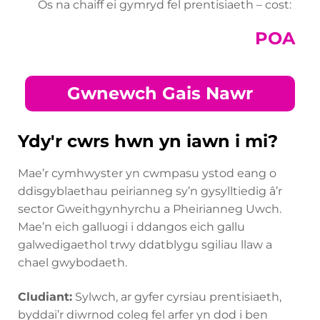
Os na chaiff ei gymryd fel prentisiaeth – cost:
POA
Gwnewch Gais Nawr
Ydy'r cwrs hwn yn iawn i mi?
Mae’r cymhwyster yn cwmpasu ystod eang o
ddisgyblaethau peirianneg sy’n gysylltiedig â’r
sector Gweithgynhyrchu a Pheirianneg Uwch.
Mae’n eich galluogi i ddangos eich gallu
galwedigaethol trwy ddatblygu sgiliau llaw a
chael gwybodaeth.
Cludiant:
Sylwch, ar gyfer cyrsiau prentisiaeth,
byddai’r diwrnod coleg fel arfer yn dod i ben