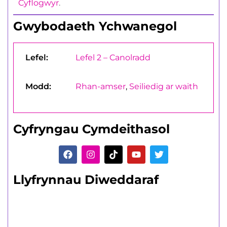
Cyflogwyr
.
Gwybodaeth Ychwanegol
Lefel:
Lefel 2 – Canolradd
Modd:
Rhan-amser
,
Seiliedig ar waith
Cyfryngau Cymdeithasol
Llyfrynnau Diweddaraf
Dysgwyr sy'n