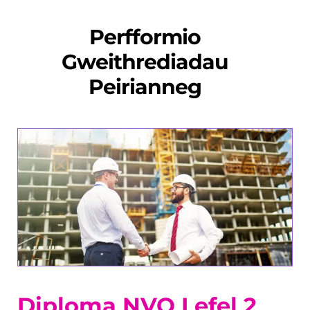
Perfformio
Gweithrediadau
Peirianneg
Diploma NVQ Lefel 2