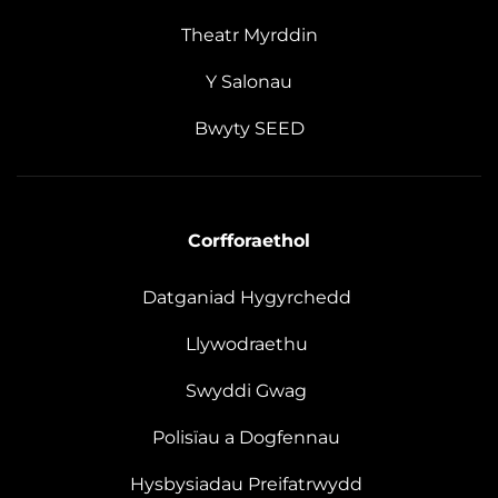
Theatr Myrddin
Y Salonau
Bwyty SEED
Corfforaethol
Datganiad Hygyrchedd
Llywodraethu
Swyddi Gwag
Polisïau a Dogfennau
Hysbysiadau Preifatrwydd