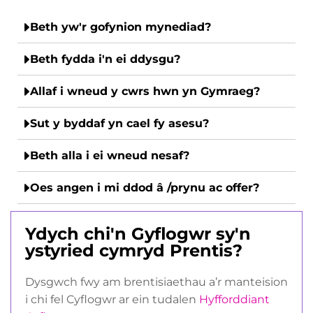
Beth yw'r gofynion mynediad?
Beth fydda i'n ei ddysgu?
Allaf i wneud y cwrs hwn yn Gymraeg?
Sut y byddaf yn cael fy asesu?
Beth alla i ei wneud nesaf?
Oes angen i mi ddod â /prynu ac offer?
Ydych chi'n Gyflogwr sy'n
ystyried cymryd Prentis?
Dysgwch fwy am brentisiaethau a’r manteision
i chi fel Cyflogwr ar ein tudalen
Hyfforddiant