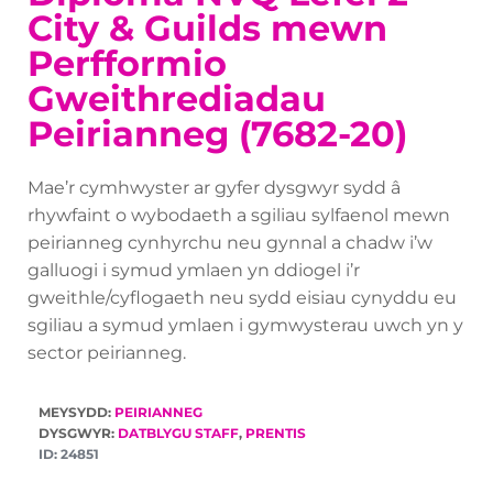
City & Guilds mewn
Perfformio
Gweithrediadau
Peirianneg (7682-20)
Mae’r cymhwyster ar gyfer dysgwyr sydd â
rhywfaint o wybodaeth a sgiliau sylfaenol mewn
peirianneg cynhyrchu neu gynnal a chadw i’w
galluogi i symud ymlaen yn ddiogel i’r
gweithle/cyflogaeth neu sydd eisiau cynyddu eu
sgiliau a symud ymlaen i gymwysterau uwch yn y
sector peirianneg.
MEYSYDD:
PEIRIANNEG
DYSGWYR:
DATBLYGU STAFF
,
PRENTIS
ID:
24851