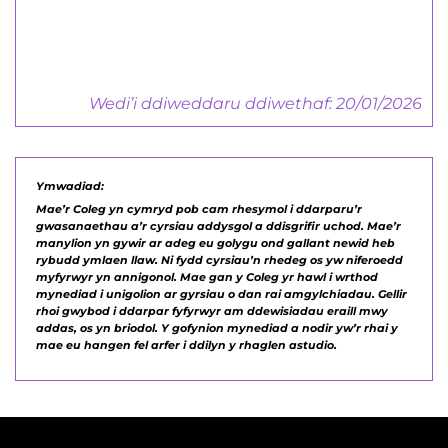
Canllaw i Gyflogwyr
Wedi’i ddiweddaru ddiwethaf: 20/01/2026
Ymwadiad:
Mae’r Coleg yn cymryd pob cam rhesymol i ddarparu’r
gwasanaethau a’r cyrsiau addysgol a ddisgrifir uchod. Mae’r
manylion yn gywir ar adeg eu golygu ond gallant newid heb
rybudd ymlaen llaw. Ni fydd cyrsiau’n rhedeg os yw niferoedd
myfyrwyr yn annigonol. Mae gan y Coleg yr hawl i wrthod
mynediad i unigolion ar gyrsiau o dan rai amgylchiadau. Gellir
rhoi gwybod i ddarpar fyfyrwyr am ddewisiadau eraill mwy
addas, os yn briodol. Y gofynion mynediad a nodir yw’r rhai y
mae eu hangen fel arfer i ddilyn y rhaglen astudio.