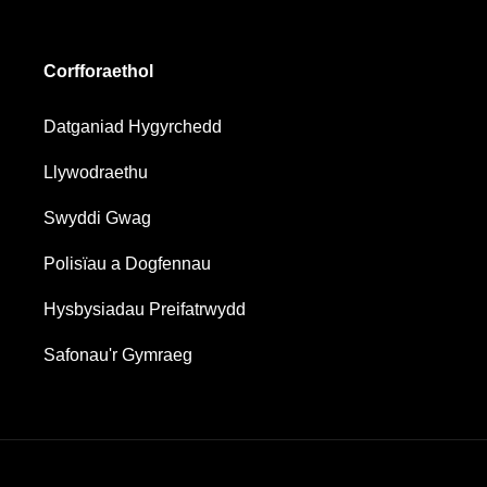
Corfforaethol
Datganiad Hygyrchedd
Llywodraethu
Swyddi Gwag
Polisïau a Dogfennau
Hysbysiadau Preifatrwydd
Safonau'r Gymraeg