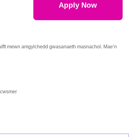
Apply Now
hraifft mewn amgylchedd gwasanaeth masnachol. Mae’n
r cwsmer