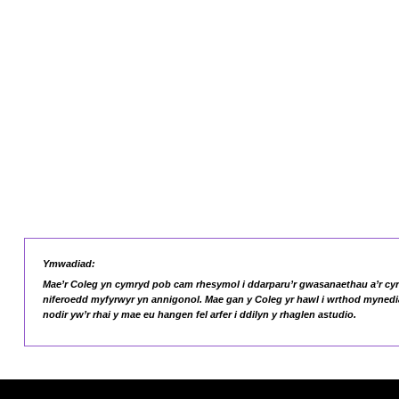
Ymwadiad:
Mae’r Coleg yn cymryd pob cam rhesymol i ddarparu’r gwasanaethau a’r cyrs
niferoedd myfyrwyr yn annigonol. Mae gan y Coleg yr hawl i wrthod mynediad
nodir yw’r rhai y mae eu hangen fel arfer i ddilyn y rhaglen astudio.