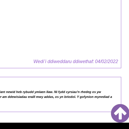
Hyfforddiant Canolog, Seiliedig ar Waith a
Phrentisiaethau
Canllaw i Gyflogwyr
Wedi’i ddiweddaru ddiwethaf: 04/02/2022
lant newid heb rybudd ymlaen llaw. Ni fydd cyrsiau’n rhedeg os yw
wyr am ddewisiadau eraill mwy addas, os yn briodol. Y gofynion mynediad a