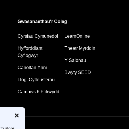
Gwasanaethau'r Coleg
Cyrsiau Cymunedol
LearnOnline
Hyfforddiant
Theatr Myrddin
Cyflogwyr
Y Salonau
Canolfan Ynni
Bwyty SEED
Llogi Cyfleusterau
Campws 6 Ffitrwydd
to store