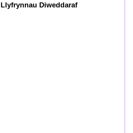
Llyfrynnau Diweddaraf
Dysgwyr sy'n
Oedolion
Amrywiaeth o gyrsiau rhan-amser byr a hir.
Canllaw Oedolion i Ddysgwyr
Canllaw i Gyflogwyr