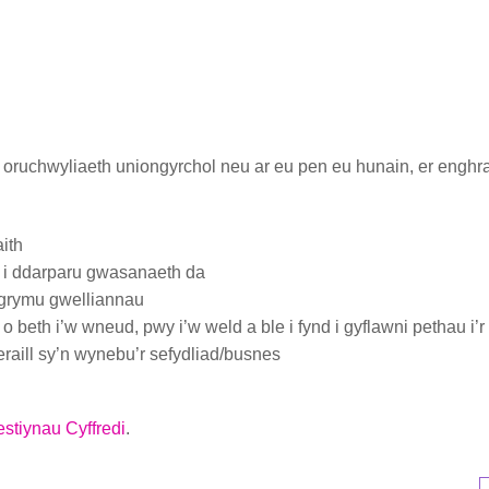
b oruchwyliaeth uniongyrchol neu ar eu pen eu hunain, er eng
ith
g i ddarparu gwasanaeth da
wgrymu gwelliannau
 beth i’w wneud, pwy i’w weld a ble i fynd i gyflawni pethau i’
ill sy’n wynebu’r sefydliad/busnes
stiynau Cyffredi
.