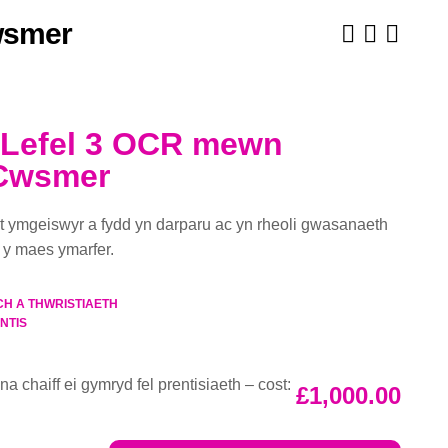
wsmer
Lefel 3 OCR mewn
Cwsmer
t ymgeiswyr a fydd yn darparu ac yn rheoli gwasanaeth
 y maes ymarfer.
H A THWRISTIAETH
NTIS
na chaiff ei gymryd fel prentisiaeth – cost:
£
1,000.00