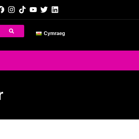
Cymraeg
r