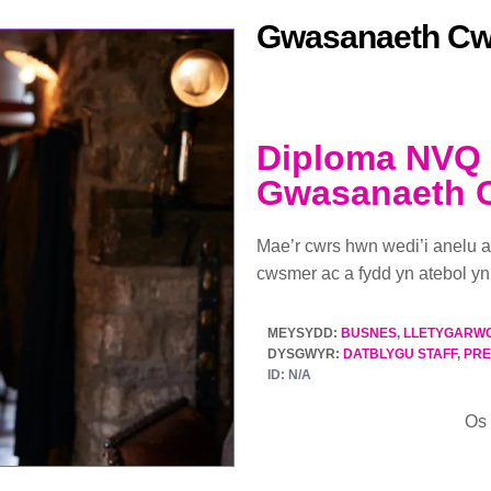
Gwasanaeth C
Diploma NVQ 
Gwasanaeth 
Mae’r cwrs hwn wedi’i anelu a
cwsmer ac a fydd yn atebol yn
MEYSYDD:
BUSNES
,
LLETYGARWC
DYSGWYR:
DATBLYGU STAFF
,
PRE
ID:
N/A
Os 