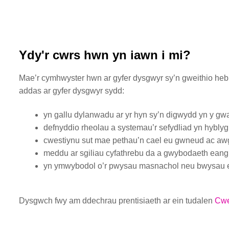
Ydy'r cwrs hwn yn iawn i mi?
Mae’r cymhwyster hwn ar gyfer dysgwyr sy’n gweithio he
addas ar gyfer dysgwyr sydd:
yn gallu dylanwadu ar yr hyn sy’n digwydd yn y gwa
defnyddio rheolau a systemau’r sefydliad yn hybly
cwestiynu sut mae pethau’n cael eu gwneud ac a
meddu ar sgiliau cyfathrebu da a gwybodaeth eang o
yn ymwybodol o’r pwysau masnachol neu bwysau era
Dysgwch fwy am ddechrau prentisiaeth ar ein tudalen
Cwe