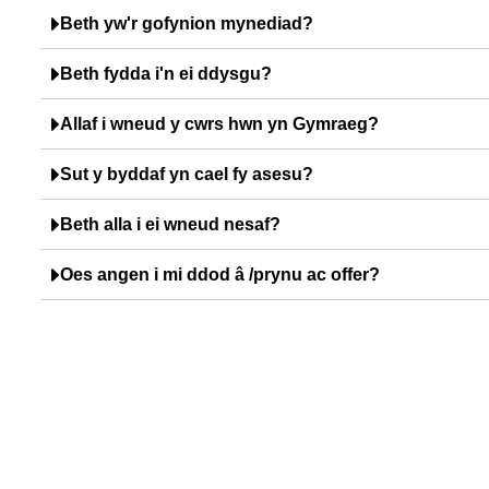
Beth yw'r gofynion mynediad?
Beth fydda i'n ei ddysgu?
Allaf i wneud y cwrs hwn yn Gymraeg?
Sut y byddaf yn cael fy asesu?
Beth alla i ei wneud nesaf?
Oes angen i mi ddod â /prynu ac offer?