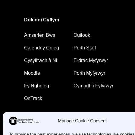
Dolenni Cyflym
Amserlen Bws
Outlook
Calendr y Coleg
Porth Staff
Cysylltwch â Ni
E-drac Myfyrwyr
Moodle
Porth Myfyrwyr
Fy Ngholeg
Cymorth i Fyfyrwyr
OnTrack
Manage Cookie Consent
To provide the best experiences, we use technologies like cookies 