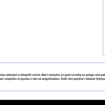
iau addysgol a ddisgrifir uchod. Mae’r manylion yn gywir ar adeg eu golygu ond gal
 i unigolion ar gyrsiau o dan rai amgylchiadau. Gellir rhoi gwybod i ddarpar fyfyr