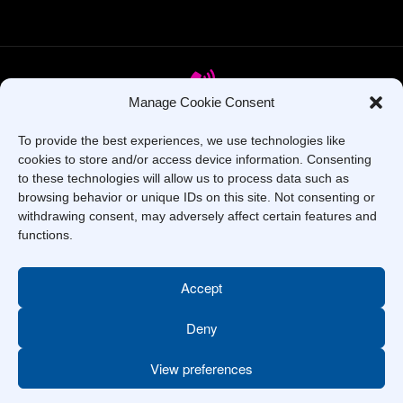
Manage Cookie Consent
To provide the best experiences, we use technologies like
Oes gennych chi gwestiynau? Ffoniwch ni!
cookies to store and/or access device information. Consenting
to these technologies will allow us to process data such as
+44 1437 753 000
browsing behavior or unique IDs on this site. Not consenting or
withdrawing consent, may adversely affect certain features and
functions.
Accept
Deny
Hawlfraint © 2025 –
Coleg Sir Benfro
. Cedwir Pob Hawl.
View preferences