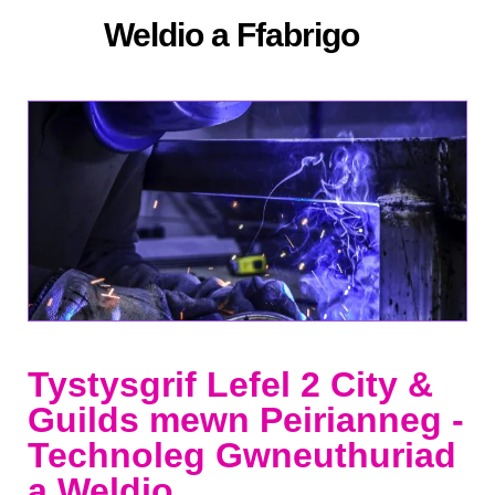
Weldio a Ffabrigo
Tystysgrif Lefel 2 City &
Guilds mewn Peirianneg -
Technoleg Gwneuthuriad
a Weldio