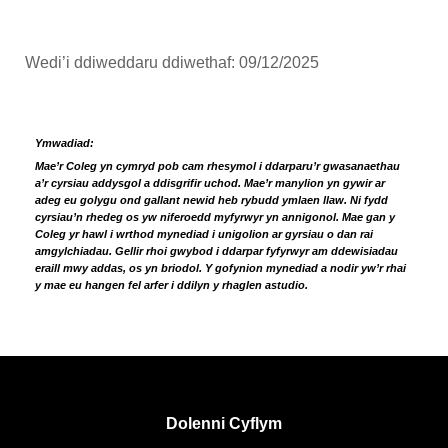
Wedi’i ddiweddaru ddiwethaf: 09/12/2025
Ymwadiad:
Mae’r Coleg yn cymryd pob cam rhesymol i ddarparu’r gwasanaethau
a’r cyrsiau addysgol a ddisgrifir uchod. Mae’r manylion yn gywir ar
adeg eu golygu ond gallant newid heb rybudd ymlaen llaw. Ni fydd
cyrsiau’n rhedeg os yw niferoedd myfyrwyr yn annigonol. Mae gan y
Coleg yr hawl i wrthod mynediad i unigolion ar gyrsiau o dan rai
amgylchiadau. Gellir rhoi gwybod i ddarpar fyfyrwyr am ddewisiadau
eraill mwy addas, os yn briodol. Y gofynion mynediad a nodir yw’r rhai
y mae eu hangen fel arfer i ddilyn y rhaglen astudio.
Dolenni Cyflym