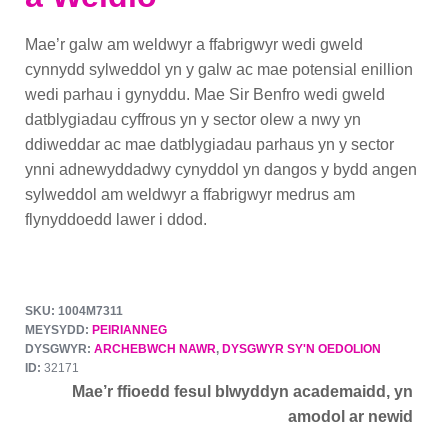
Mae’r galw am weldwyr a ffabrigwyr wedi gweld
cynnydd sylweddol yn y galw ac mae potensial enillion
wedi parhau i gynyddu. Mae Sir Benfro wedi gweld
datblygiadau cyffrous yn y sector olew a nwy yn
ddiweddar ac mae datblygiadau parhaus yn y sector
ynni adnewyddadwy cynyddol yn dangos y bydd angen
sylweddol am weldwyr a ffabrigwyr medrus am
flynyddoedd lawer i ddod.
SKU: 1004M7311
MEYSYDD:
PEIRIANNEG
DYSGWYR:
ARCHEBWCH NAWR
,
DYSGWYR SY'N OEDOLION
ID:
32171
Mae’r ffioedd fesul blwyddyn academaidd, yn
amodol ar newid