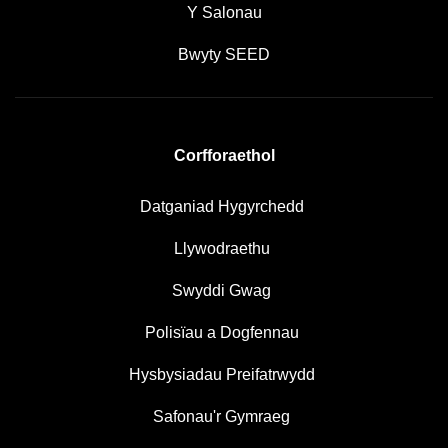
Y Salonau
Bwyty SEED
Corfforaethol
Datganiad Hygyrchedd
Llywodraethu
Swyddi Gwag
Polisïau a Dogfennau
Hysbysiadau Preifatrwydd
Safonau'r Gymraeg