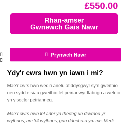
£
550.00
Rhan-amser
Gwnewch Gais Nawr
Prynwch Nawr
Ydy'r cwrs hwn yn iawn i mi?
Mae’r cwrs hwn wedi’i anelu at ddysgwyr sy’n gweithio
neu sydd eisiau gweithio fel peirianwyr ffabrigo a weldio
yn y sector peirianneg.
Mae’r cwrs hwn fel arfer yn rhedeg un diwrnod yr
wythnos, am 34 wythnos, gan ddechrau ym mis Medi.