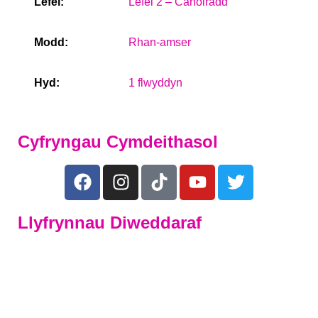
Lefel:
Lefel 2 – Canolradd
Modd:
Rhan-amser
Hyd:
1 flwyddyn
Cyfryngau Cymdeithasol
Llyfrynnau Diweddaraf
Dysgwyr sy'n