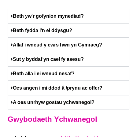
Beth yw'r gofynion mynediad?
Beth fydda i'n ei ddysgu?
Allaf i wneud y cwrs hwn yn Gymraeg?
Sut y byddaf yn cael fy asesu?
Beth alla i ei wneud nesaf?
Oes angen i mi ddod â /prynu ac offer?
A oes unrhyw gostau ychwanegol?
Gwybodaeth Ychwanegol