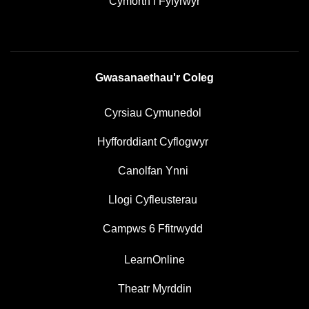
Cymorth i Fyfyrwyr
Gwasanaethau'r Coleg
Cyrsiau Cymunedol
Hyfforddiant Cyflogwyr
Canolfan Ynni
Llogi Cyfleusterau
Campws 6 Ffitrwydd
LearnOnline
Theatr Myrddin