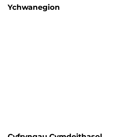
Ychwanegion
Academi
Chwaraeon
Tra byddwch ar y cwrs hwn efallai y
byddwch yn gallu ymuno â'n
Hacademi Chwaraeon, os oes gennych
dalent mewn chwaraeon,
darganfyddwch beth rydym yn ei
gynnig ar ein
Tudalen Academi Chwaraeon
Cyfryngau Cymdeithasol