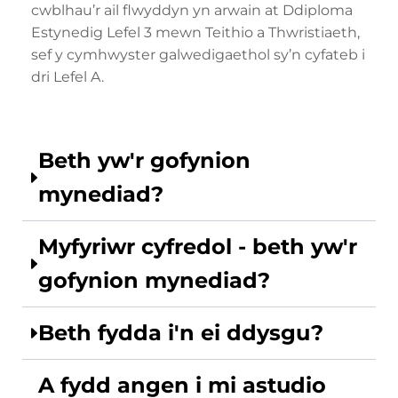
cwblhau’r ail flwyddyn yn arwain at Ddiploma
Estynedig Lefel 3 mewn Teithio a Thwristiaeth,
sef y cymhwyster galwedigaethol sy’n cyfateb i
dri Lefel A.
Beth yw'r gofynion
mynediad?
Myfyriwr cyfredol - beth yw'r
gofynion mynediad?
Beth fydda i'n ei ddysgu?
A fydd angen i mi astudio