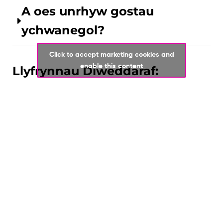
A oes unrhyw gostau
ychwanegol?
Click to accept marketing cookies and
enable this content
Llyfrynnau Diweddaraf:
Cyrsiau Lefel-A
Mae ein canlyniadau Lefel A ymhlith y
gorau yn y sir.
Canllaw i Gyrsiau Lefel-A