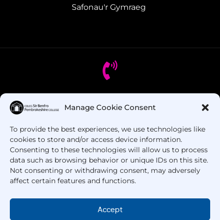
Safonau'r Gymraeg
Oes gennych chi gwestiynau? Ffoniwch ni!
Manage Cookie Consent
To provide the best experiences, we use technologies like
+44 1437 753 000
cookies to store and/or access device information.
Consenting to these technologies will allow us to process
data such as browsing behavior or unique IDs on this site.
Not consenting or withdrawing consent, may adversely
affect certain features and functions.
Accept
Hawlfraint © 2025 –
Coleg Sir Benfro
. Cedwir Pob