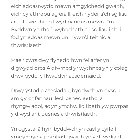
eich addasrwydd mewn amgylchedd gwaith,
eich cyfathrebu ag eraill, eich hyder a’ch sgiliau
ar sut i weithio’n llwyddiannus mewn tîm.
Byddwn yn rhoi’r wybodaeth a’r sgiliau i chi i
fod yn addas mewn unrhyw rôl teithio a
thwristiaeth.
Mae’r cwrs dwy flynedd hwn fel arfer yn
digwydd dros 4 diwrnod yr wythnos yn y coleg
drwy gydol y flwyddyn academaidd.
Drwy ystod o asesiadau, byddwch yn dysgu
am gyrchfannau lleol, cenedlaethol a
rhyngwladol, ac yn ymchwilio i beth yw pwrpas
y diwydiant busnes a thwristiaeth.
Yn ogystal â hyn, byddwch yn cael y cyfle i
ymgymryd â phrofiad gwaith yn y diwydiant