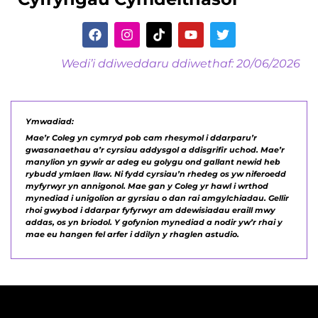
Wedi’i ddiweddaru ddiwethaf: 20/06/2026
Ymwadiad:
Mae’r Coleg yn cymryd pob cam rhesymol i ddarparu’r
gwasanaethau a’r cyrsiau addysgol a ddisgrifir uchod. Mae’r
manylion yn gywir ar adeg eu golygu ond gallant newid heb
rybudd ymlaen llaw. Ni fydd cyrsiau’n rhedeg os yw niferoedd
myfyrwyr yn annigonol. Mae gan y Coleg yr hawl i wrthod
mynediad i unigolion ar gyrsiau o dan rai amgylchiadau. Gellir
rhoi gwybod i ddarpar fyfyrwyr am ddewisiadau eraill mwy
addas, os yn briodol. Y gofynion mynediad a nodir yw’r rhai y
mae eu hangen fel arfer i ddilyn y rhaglen astudio.