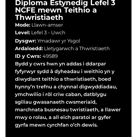
Diploma Estynedig Lefel 3
NCFE mewn Teithio a
Thwristiaeth
Mode:
Llawn-amser
Level:
Lefel 3 - Uwch
Dysgwr:
Ymadawr yr Ysgol
Ardaloedd:
Lletygarwch a Thwristiaeth
ID y Cwrs:
49589
Bydd y cwrs hwn yn addas i ddarpar
fyfyrwyr sydd â dyheadau i weithio yn y
diwydiant teithio a thwristiaeth, boed
hynny’n trefnu a chynnal digwyddiadau,
ymchwilio i rôl criw caban, datblygu
sgiliau gwasanaeth cwsmeriaid,
marchnata busnesau twristiaeth, a llawer
mwy o rolau, a all eich paratoi ar gyfer
gyrfa mewn cyrchfan o’ch dewis.