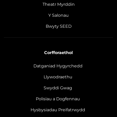
Theatr Myrddin
Y Salonau
Bwyty SEED
Corfforaethol
Datganiad Hygyrchedd
Llywodraethu
Swyddi Gwag
Polisïau a Dogfennau
Hysbysiadau Preifatrwydd