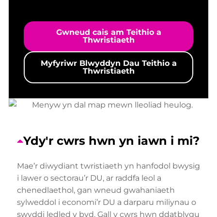
Gwneud cais am Teithio a
Thwristiaeth
Myfyriwr Blwyddyn Dau Teithio a
Thwristiaeth
Ydy'r cwrs hwn yn iawn i mi?
Mae’r diwydiant twristiaeth yn hanfodol bwysig
i lawer o sectorau’r DU, ar raddfa leol a
chenedlaethol, gan wneud gwahaniaeth
sylweddol i economi’r DU a darparu miliynau o
swyddi ledled y byd. Gall y cwrs hwn ddatblygu