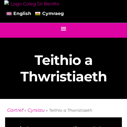
English
Cymraeg
Teithio a
Thwristiaeth
Gartref
Cyrsiau
»
»
Teithio a Thwristiaeth