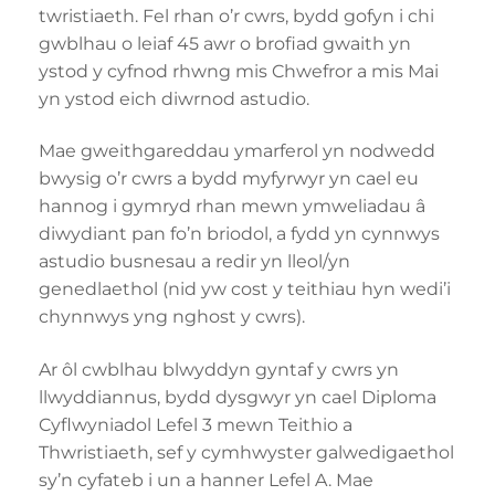
twristiaeth. Fel rhan o’r cwrs, bydd gofyn i chi
gwblhau o leiaf 45 awr o brofiad gwaith yn
ystod y cyfnod rhwng mis Chwefror a mis Mai
yn ystod eich diwrnod astudio.
Mae gweithgareddau ymarferol yn nodwedd
bwysig o’r cwrs a bydd myfyrwyr yn cael eu
hannog i gymryd rhan mewn ymweliadau â
diwydiant pan fo’n briodol, a fydd yn cynnwys
astudio busnesau a redir yn lleol/yn
genedlaethol (nid yw cost y teithiau hyn wedi’i
chynnwys yng nghost y cwrs).
Ar ôl cwblhau blwyddyn gyntaf y cwrs yn
llwyddiannus, bydd dysgwyr yn cael Diploma
Cyflwyniadol Lefel 3 mewn Teithio a
Thwristiaeth, sef y cymhwyster galwedigaethol
sy’n cyfateb i un a hanner Lefel A. Mae