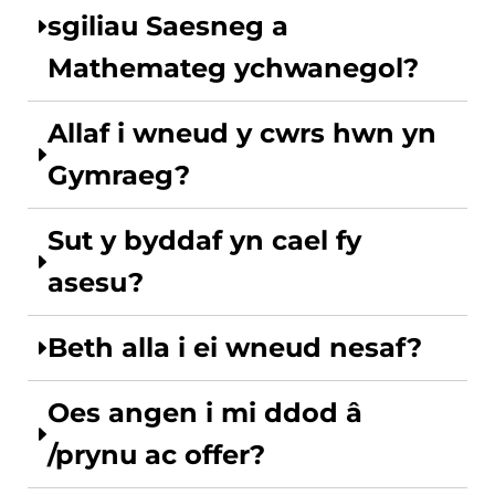
sgiliau Saesneg a
Mathemateg ychwanegol?
Allaf i wneud y cwrs hwn yn
Gymraeg?
Sut y byddaf yn cael fy
asesu?
Beth alla i ei wneud nesaf?
Oes angen i mi ddod â
/prynu ac offer?