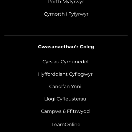
Porth Myfyrwyr
Cymorth i Fyfyrwyr
Gwasanaethau'r Coleg
Cyrsiau Cymunedol
Hyfforddiant Cyflogwyr
Canolfan Ynni
Llogi Cyfleusterau
Campws 6 Ffitrwydd
LearnOnline