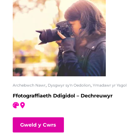
,
,
Archebwch Nawr
Dysgwyr sy'n Oedolion
Ymadawr yr Ysgol
Ffotograffiaeth Ddigidol – Dechreuwyr
Gweld y Cwrs