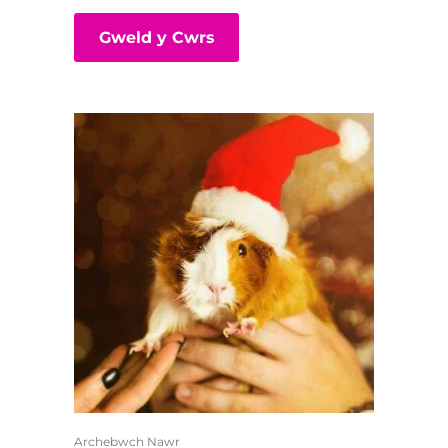
Gweld y Cwrs
Archebwch Nawr