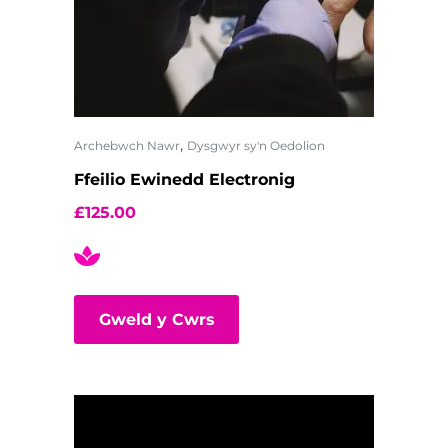
,
Archebwch Nawr
Dysgwyr sy'n Oedolion
Ffeilio Ewinedd Electronig
£
125.00
Gweld y Cwrs