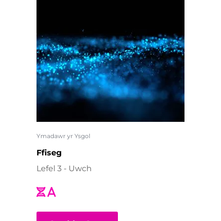
Ymadawr yr Ysgol
Ffiseg
Lefel 3 - Uwch