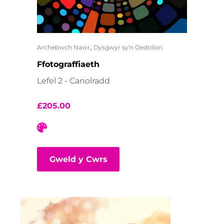
,
Archebwch Nawr
Dysgwyr sy'n Oedolion
Ffotograffiaeth
Lefel 2 - Canolradd
£
205.00
Gweld y Cwrs