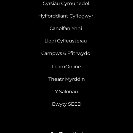
Cyrsiau Cymunedol
Hyfforddiant Cyflogwyr
Canolfan Ynni
Llogi Cyfleusterau
Campws 6 Ffitrwydd
LearnOnline
Theatr Myrddin
Y Salonau
Bwyty SEED