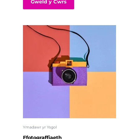
Gweld y Cwrs
Ymadawr yr Ysgol
Ffotograffiaeth