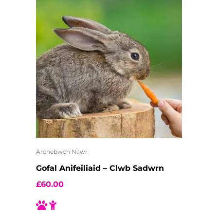
Archebwch Nawr
Gofal Anifeiliaid – Clwb Sadwrn
£
60.00