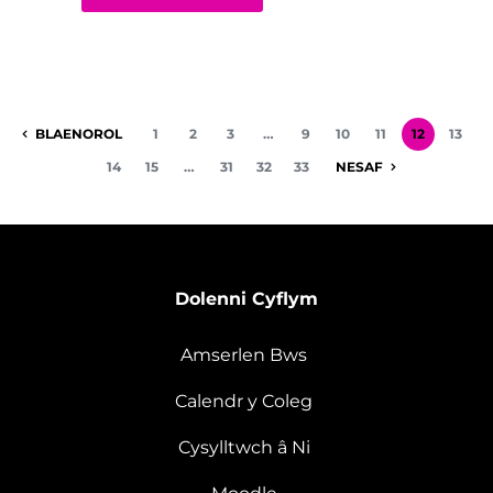
BLAENOROL
1
2
3
…
9
10
11
12
13
14
15
…
31
32
33
NESAF
Dolenni Cyflym
Amserlen Bws
Calendr y Coleg
Cysylltwch â Ni