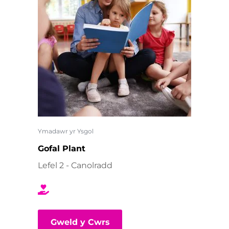
Ymadawr yr Ysgol
Gofal Plant
Lefel 2 - Canolradd
Gweld y Cwrs