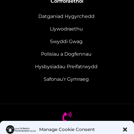
Corfforaethol
Datganiad Hygyrchedd
Llywodraethu
Swyddi Gwag
Polisïau a Dogfennau
Hysbysiadau Preifatrwydd
Safonau'r Gymraeg
Manage Cookie Consent