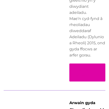
gweithio yn y
diwydiant
adeiladu.
Mae’n cyd-fynd â
rheoliadau
diweddaraf
Adeiladu (Dylunio
a Rheoli) 2015, ond
gyda ffocws ar
arfer gorau.
Darllen
Mwy
Arwain gyda