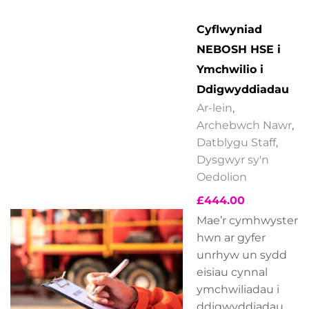
Cyflwyniad
NEBOSH HSE i
Ymchwilio i
Ddigwyddiadau
Ar-lein
,
Archebwch Nawr
,
Datblygu Staff
,
Dysgwyr sy'n
Oedolion
£
444.00
Mae’r cymhwyster
hwn ar gyfer
unrhyw un sydd
eisiau cynnal
ymchwiliadau i
ddigwyddiadau