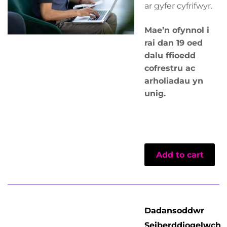
ar gyfer cyfrifwyr.
Mae’n ofynnol i
rai dan 19 oed
dalu ffioedd
cofrestru ac
arholiadau yn
unig.
Add to cart
Dadansoddwr
Seiberddiogelwch