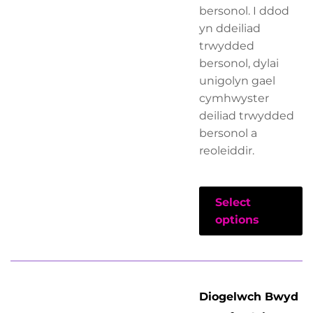
bersonol. I ddod
yn ddeiliad
trwydded
bersonol, dylai
unigolyn gael
cymhwyster
deiliad trwydded
bersonol a
reoleiddir.
Select
options
Diogelwch Bwyd