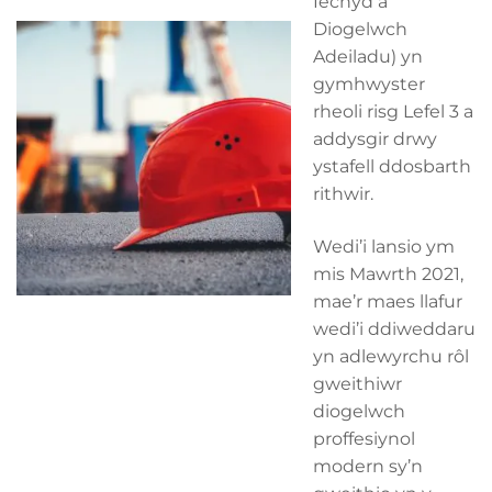
Iechyd a
Diogelwch
Adeiladu) yn
gymhwyster
rheoli risg Lefel 3 a
addysgir drwy
ystafell ddosbarth
rithwir.
Wedi’i lansio ym
mis Mawrth 2021,
mae’r maes llafur
wedi’i ddiweddaru
yn adlewyrchu rôl
gweithiwr
diogelwch
proffesiynol
modern sy’n