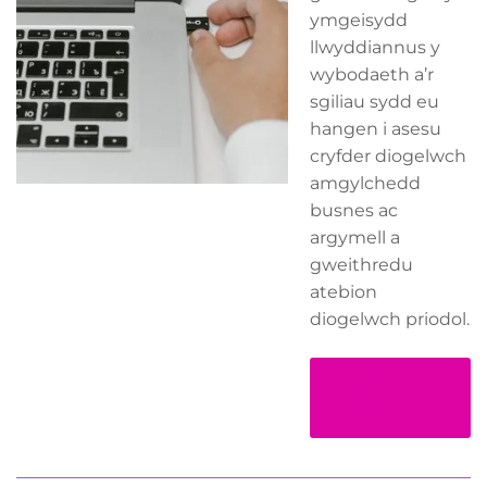
ymgeisydd
llwyddiannus y
wybodaeth a’r
sgiliau sydd eu
hangen i asesu
cryfder diogelwch
amgylchedd
busnes ac
argymell a
gweithredu
atebion
diogelwch priodol.
Darllen
Mwy