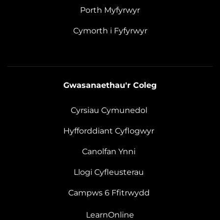
Porth Myfyrwyr
Cymorth i Fyfyrwyr
Gwasanaethau'r Coleg
Cyrsiau Cymunedol
Hyfforddiant Cyflogwyr
Canolfan Ynni
Llogi Cyfleusterau
Campws 6 Ffitrwydd
LearnOnline