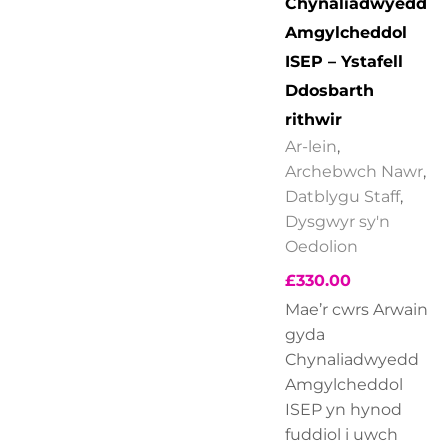
Chynaliadwyedd
Amgylcheddol
ISEP – Ystafell
Ddosbarth
rithwir
Ar-lein
,
Archebwch Nawr
,
Datblygu Staff
,
Dysgwyr sy'n
Oedolion
£
330.00
Mae’r cwrs Arwain
gyda
Chynaliadwyedd
Amgylcheddol
ISEP yn hynod
fuddiol i uwch