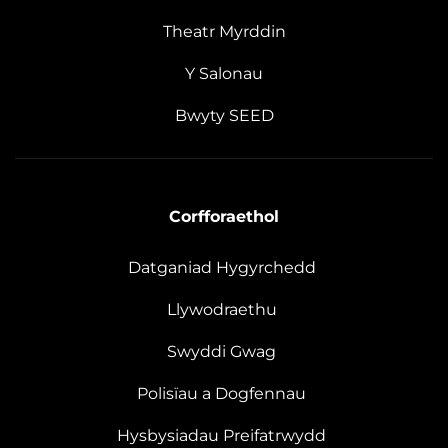
Theatr Myrddin
Y Salonau
Bwyty SEED
Corfforaethol
Datganiad Hygyrchedd
Llywodraethu
Swyddi Gwag
Polisïau a Dogfennau
Hysbysiadau Preifatrwydd