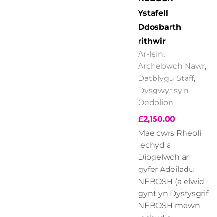
Ystafell
Ddosbarth
rithwir
Ar-lein
,
Archebwch Nawr
,
Datblygu Staff
,
Dysgwyr sy'n
Oedolion
£
2,150.00
Mae cwrs Rheoli
Iechyd a
Diogelwch ar
gyfer Adeiladu
NEBOSH (a elwid
gynt yn Dystysgrif
NEBOSH mewn