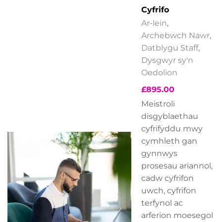
Cyfrifo
Ar-lein
,
Archebwch Nawr
,
Datblygu Staff
,
Dysgwyr sy'n
Oedolion
£
895.00
Meistroli
disgyblaethau
cyfrifyddu mwy
cymhleth gan
gynnwys
prosesau ariannol,
cadw cyfrifon
uwch, cyfrifon
terfynol ac
arferion moesegol