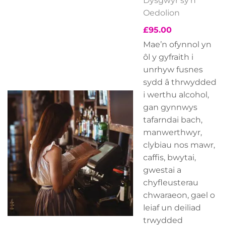
Dysgwyr sy'n
Oedolion
£
95.00
Mae’n ofynnol yn
ôl y gyfraith i
unrhyw fusnes
sydd â thrwydded
i werthu alcohol,
gan gynnwys
tafarndai bach,
manwerthwyr,
clybiau nos mawr,
caffis, bwytai,
gwestai a
chyfleusterau
chwaraeon, gael o
leiaf un deiliad
trwydded