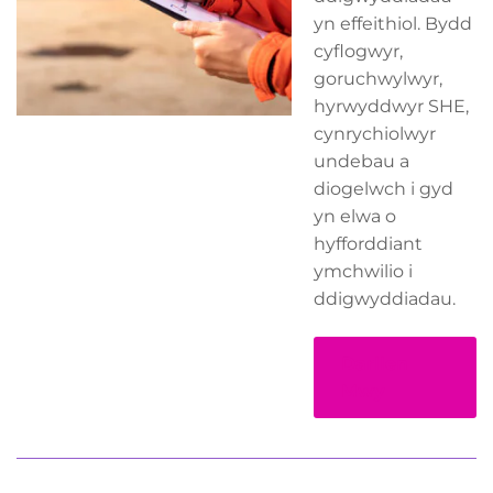
yn effeithiol. Bydd
cyflogwyr,
goruchwylwyr,
hyrwyddwyr SHE,
cynrychiolwyr
undebau a
diogelwch i gyd
yn elwa o
hyfforddiant
ymchwilio i
ddigwyddiadau.
Darllen
Mwy