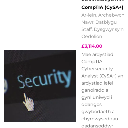
CompTIA (CySA+)
Ar-lein
,
Archebwch
Nawr
,
Datblygu
Staff
,
Dysgwyr sy'n
Oedolion
£
3,114.00
Mae ardystiad
CompTIA
Cybersecurity
Analyst (CySA+) yn
ardystiad lefel
ganolradd a
gynlluniwyd i
ddangos
gwybodaeth a
chymwyseddau
dadansoddwr