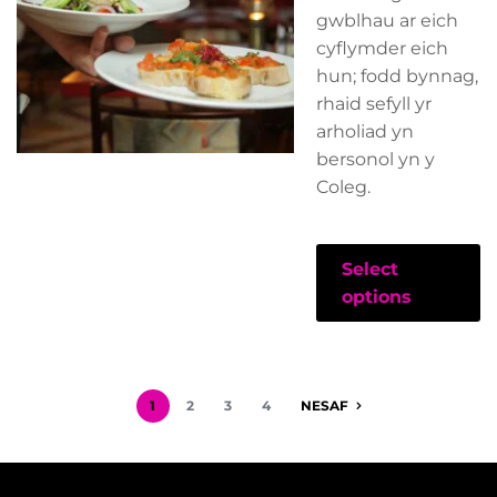
gwblhau ar eich
cyflymder eich
hun; fodd bynnag,
rhaid sefyll yr
arholiad yn
bersonol yn y
Coleg.
Select
options
1
2
3
4
NESAF