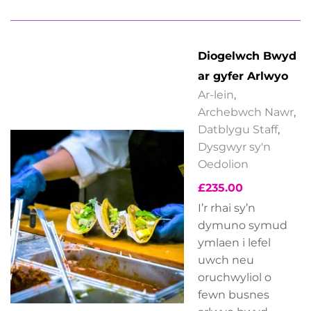
Diogelwch Bwyd
ar gyfer Arlwyo
Ar-lein
,
Archebwch Nawr
,
Datblygu Staff
,
Dysgwyr sy'n
Oedolion
£
235.00
I’r rhai sy’n
dymuno symud
ymlaen i lefel
uwch neu
oruchwyliol o
fewn busnes