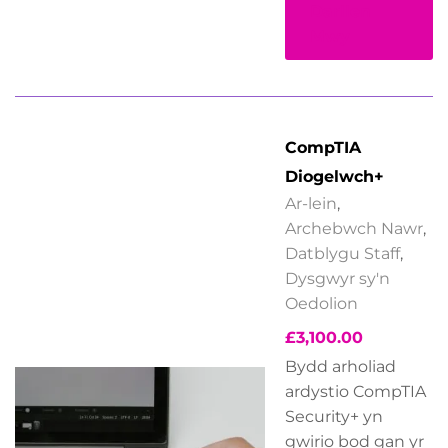
Darllen
Mwy
CompTIA
Diogelwch+
Ar-lein
,
Archebwch Nawr
,
Datblygu Staff
,
Dysgwyr sy'n
Oedolion
£
3,100.00
Bydd arholiad
ardystio CompTIA
Security+ yn
gwirio bod gan yr