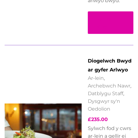
arlwyo bwyd.
Darllen
Mwy
Diogelwch Bwyd
ar gyfer Arlwyo
Ar-lein
,
Archebwch Nawr
,
Datblygu Staff
,
Dysgwyr sy'n
Oedolion
£
235.00
Sylwch fod y cwrs
ar-lein a gellir ei