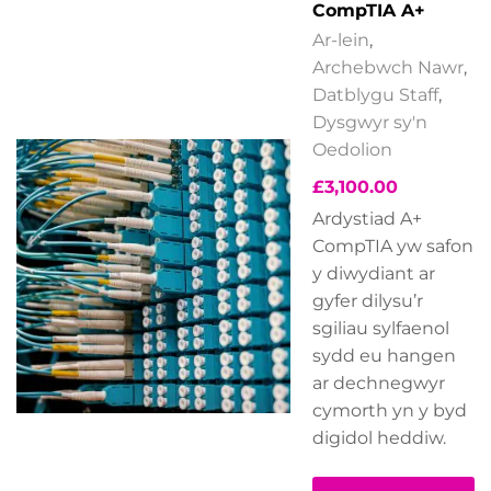
CompTIA A+
Ar-lein
,
Archebwch Nawr
,
Datblygu Staff
,
Dysgwyr sy'n
Oedolion
£
3,100.00
Ardystiad A+
CompTIA yw safon
y diwydiant ar
gyfer dilysu’r
sgiliau sylfaenol
sydd eu hangen
ar dechnegwyr
cymorth yn y byd
digidol heddiw.