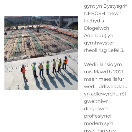
gynt yn Dystysgrif
NEBOSH mewn
Iechyd a
Diogelwch
Adeiladu) yn
gymhwyster
rheoli risg Lefel 3.
Wedi’i lansio ym
mis Mawrth 2021,
mae’r maes llafur
wedi’i ddiweddaru
yn adlewyrchu rôl
gweithiwr
diogelwch
proffesiynol
modern sy’n
gweithio yn y