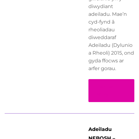
diwydiant
adeiladu. Mae’n
cyd-fynd â
rheoliadau
diweddaraf
Adeiladu (Dylunio
a Rheoli) 2015, ond
gyda ffocws ar
arfer gorau.
Darllen
Mwy
Adeiladu
NEBOSH –