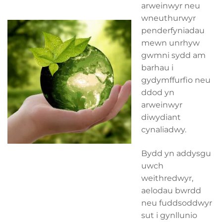
arweinwyr neu
wneuthurwyr
penderfyniadau
mewn unrhyw
gwmni sydd am
barhau i
gydymffurfio neu
ddod yn
arweinwyr
diwydiant
cynaliadwy.
Bydd yn addysgu
uwch
weithredwyr,
aelodau bwrdd
neu fuddsoddwyr
sut i gynllunio