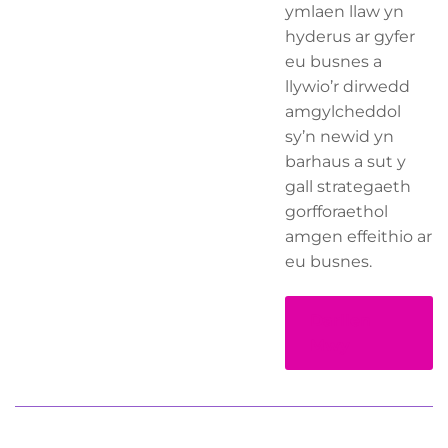
ymlaen llaw yn
hyderus ar gyfer
eu busnes a
llywio’r dirwedd
amgylcheddol
sy’n newid yn
barhaus a sut y
gall strategaeth
gorfforaethol
amgen effeithio ar
eu busnes.
Darllen
Mwy