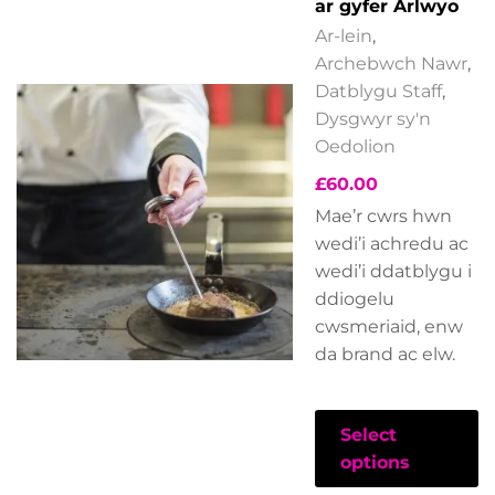
ar gyfer Arlwyo
Ar-lein
,
Archebwch Nawr
,
Datblygu Staff
,
Dysgwyr sy'n
Oedolion
£
60.00
Mae’r cwrs hwn
wedi’i achredu ac
wedi’i ddatblygu i
ddiogelu
cwsmeriaid, enw
da brand ac elw.
Select
options