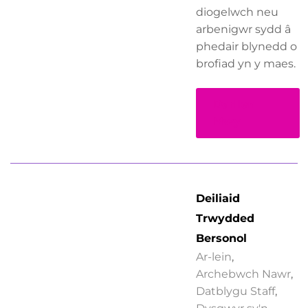
diogelwch neu
arbenigwr sydd â
phedair blynedd o
brofiad yn y maes.
Darllen
Mwy
Deiliaid
Trwydded
Bersonol
Ar-lein
,
Archebwch Nawr
,
Datblygu Staff
,