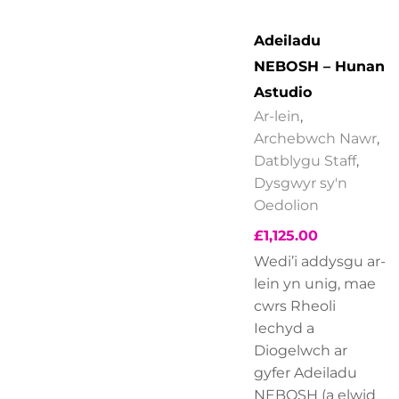
Adeiladu
NEBOSH – Hunan
Astudio
Ar-lein
,
Archebwch Nawr
,
Datblygu Staff
,
Dysgwyr sy'n
Oedolion
£
1,125.00
Wedi’i addysgu ar-
lein yn unig, mae
cwrs Rheoli
Iechyd a
Diogelwch ar
gyfer Adeiladu
NEBOSH (a elwid