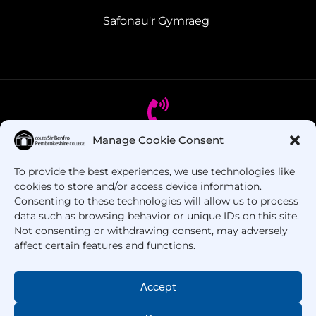
Safonau'r Gymraeg
Manage Cookie Consent
Oes gennych chi gwestiynau? Ffoniwch ni!
To provide the best experiences, we use technologies like
cookies to store and/or access device information.
+44 1437 753 000
Consenting to these technologies will allow us to process
data such as browsing behavior or unique IDs on this site.
Not consenting or withdrawing consent, may adversely
affect certain features and functions.
Accept