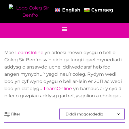
English
Cymraeg
Mae
LearnOnline
yn arloesi mewn dysgu o bell o
Goleg Sir Benfro sy’n eich galluogi i gael mynediad i
addysg o ansawdd uchel ddiweddaraf heb fod
angen mynychu’r ysgol neu’r coleg. Rydym wedi
bod yn cyflwyno dysgu o bell ar-lein er 2011 ac wedi
bod yn datblygu
LearnOnline
yn barhaus ar y cyd â
nifer o grwpiau addysg gartref, ysgolion a cholegau.
Filter