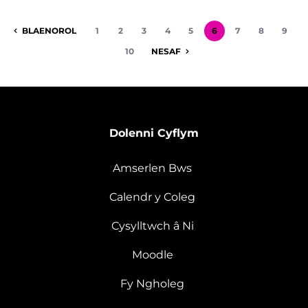
BLAENOROL
1
2
3
4
5
6
7
8
9
10
NESAF
Dolenni Cyflym
Amserlen Bws
Calendr y Coleg
Cysylltwch â Ni
Moodle
Fy Ngholeg