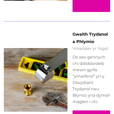
Mwy
Gwaith Trydanol
a Phlymio
Ymadawr yr Ysgol
Os oes gennych
chi ddiddordeb
mewn gyrfa
“ymarferol” yn y
Diwydiant
Trydanol neu
Blymio yna dyma’r
rhaglen i chi