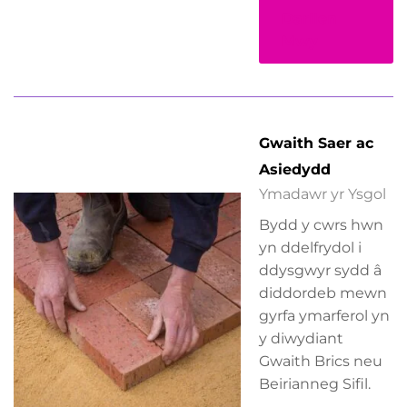
Darllen
Mwy
Gwaith Saer ac
Asiedydd
Ymadawr yr Ysgol
Bydd y cwrs hwn
yn ddelfrydol i
ddysgwyr sydd â
diddordeb mewn
gyrfa ymarferol yn
y diwydiant
Gwaith Brics neu
Beirianneg Sifil.