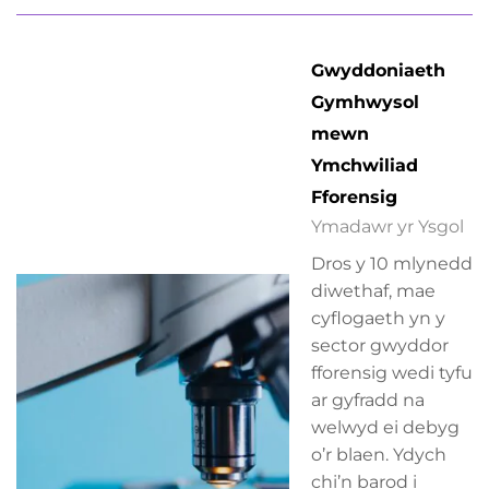
Gwyddoniaeth
Gymhwysol
mewn
Ymchwiliad
Fforensig
Ymadawr yr Ysgol
Dros y 10 mlynedd
diwethaf, mae
cyflogaeth yn y
sector gwyddor
fforensig wedi tyfu
ar gyfradd na
welwyd ei debyg
o’r blaen. Ydych
chi’n barod i