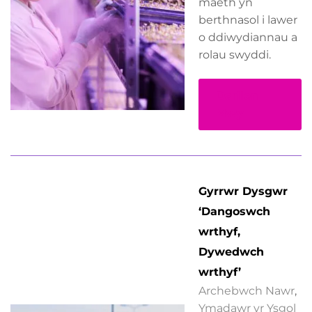
maeth yn
berthnasol i lawer
o ddiwydiannau a
rolau swyddi.
Darllen
Mwy
Gyrrwr Dysgwr
‘Dangoswch
wrthyf,
Dywedwch
wrthyf’
Archebwch Nawr
,
Ymadawr yr Ysgol