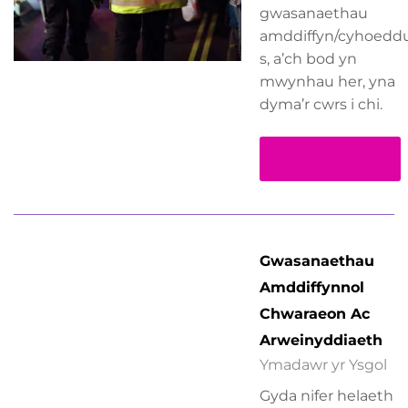
gwasanaethau
amddiffyn/cyhoedd
s, a’ch bod yn
mwynhau her, yna
dyma’r cwrs i chi.
Darllen Mwy
Gwasanaethau
Amddiffynnol
Chwaraeon Ac
Arweinyddiaeth
Ymadawr yr Ysgol
Gyda nifer helaeth