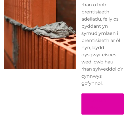
rhan o bob
prentisiaeth
adeiladu, felly os
byddant yn
symud ymlaen i
brentisiaeth ar ôl
hyn, bydd
dysgwyr eisoes
wedi cwblhau
rhan sylweddol o’r
cynnwys
gofynnol.
Darllen
Mwy