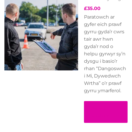
£
35.00
Paratowch ar
gyfer eich prawf
gyrru gyda’r cwrs
tair awr hwn
gyda’r nod o
helpu gyrwyr sy’n
dysgu i basio’r
rhan “Dangoswch
i Mi, Dywedwch
Wrtha” o’r prawf
gyrru ymarferol.
Select
options