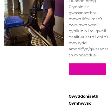
Lluoedd Arfog
Prydain a’r
gwasanaethau
mewn lifrai, mae’r
cwrs hwn wedi’i
gynllunio i roi gwell
dealltwriaeth i chi o’
meysydd
amddiffyn/gwasana
th cyhoeddus.
Darllen Mwy
Gwyddoniaeth
Gymhwysol