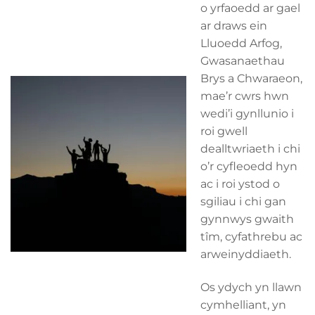
o yrfaoedd ar gael
ar draws ein
Lluoedd Arfog,
Gwasanaethau
Brys a Chwaraeon,
mae’r cwrs hwn
wedi’i gynllunio i
roi gwell
dealltwriaeth i chi
o’r cyfleoedd hyn
ac i roi ystod o
sgiliau i chi gan
gynnwys gwaith
tîm, cyfathrebu ac
arweinyddiaeth.
Os ydych yn llawn
cymhelliant, yn