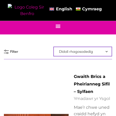
English
Cymraeg
Filter
Gwaith Brics a
Pheirianneg Sifil
– Sylfaen
Ymadawr yr Ysgol
Mae’r chwe uned
craidd hefyd yn