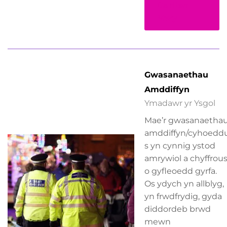
Darllen
Mwy
Gwasanaethau
Amddiffyn
Ymadawr yr Ysgol
Mae’r gwasanaetha
amddiffyn/cyhoedd
s yn cynnig ystod
amrywiol a chyffrou
o gyfleoedd gyrfa.
Os ydych yn allblyg,
yn frwdfrydig, gyda
diddordeb brwd
mewn