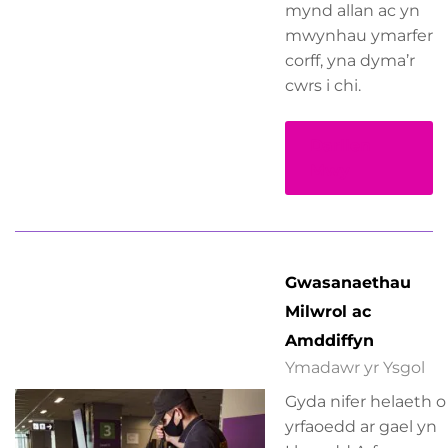
mynd allan ac yn
mwynhau ymarfer
corff, yna dyma’r
cwrs i chi.
Darllen
Mwy
Gwasanaethau
Milwrol ac
Amddiffyn
Ymadawr yr Ysgol
Gyda nifer helaeth o
yrfaoedd ar gael yn