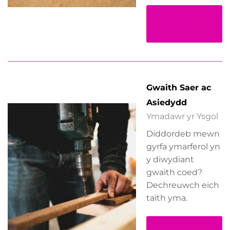
Darllen
Mwy
Gwaith Saer ac
Asiedydd
Ymadawr yr Ysgol
Diddordeb mewn
gyrfa ymarferol yn
y diwydiant
gwaith coed?
Dechreuwch eich
taith yma.
Darllen