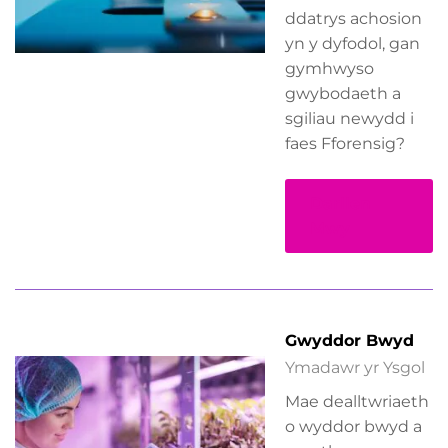
ddatrys achosion
yn y dyfodol, gan
gymhwyso
gwybodaeth a
sgiliau newydd i
faes Fforensig?
Darllen
Mwy
Gwyddor Bwyd
Ymadawr yr Ysgol
Mae dealltwriaeth
o wyddor bwyd a