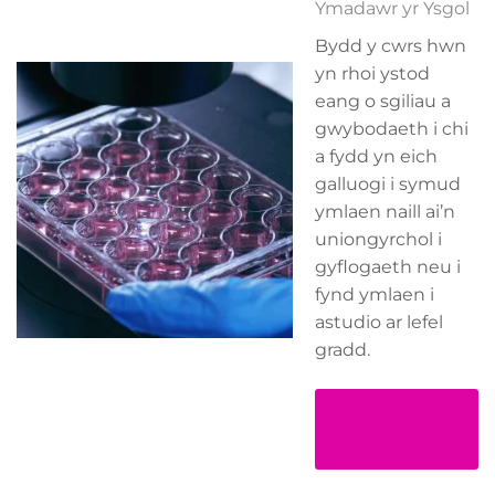
Ymadawr yr Ysgol
Bydd y cwrs hwn
yn rhoi ystod
eang o sgiliau a
gwybodaeth i chi
a fydd yn eich
galluogi i symud
ymlaen naill ai’n
uniongyrchol i
gyflogaeth neu i
fynd ymlaen i
astudio ar lefel
gradd.
Darllen
Mwy