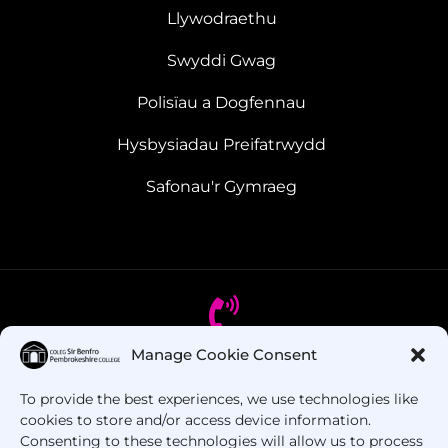
Llywodraethu
Swyddi Gwag
Polisïau a Dogfennau
Hysbysiadau Preifatrwydd
Safonau'r Gymraeg
Manage Cookie Consent
Oes gennych chi gwestiynau? Ffoniwch ni!
To provide the best experiences, we use technologies like
cookies to store and/or access device information.
+44 1437 753 000
Consenting to these technologies will allow us to process