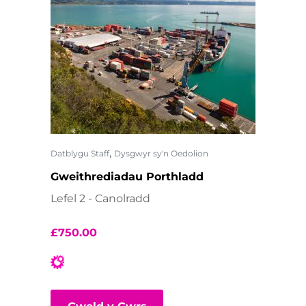
,
Datblygu Staff
Dysgwyr sy'n Oedolion
Gweithrediadau Porthladd
Lefel 2 - Canolradd
£
750.00