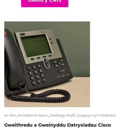
Gweld y Cwrs
,
,
,
Ar-lein
Archebwch Nawr
Datblygu Staff
Dysgwyr sy'n Oedolion
Gweithredu a Gweinyddu Datrysiadau Cisco