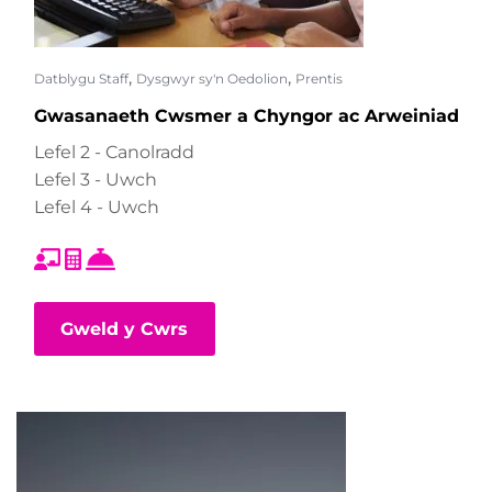
,
,
Datblygu Staff
Dysgwyr sy'n Oedolion
Prentis
Gwasanaeth Cwsmer a Chyngor ac Arweiniad
Lefel 2 - Canolradd
Lefel 3 - Uwch
Lefel 4 - Uwch
Gweld y Cwrs