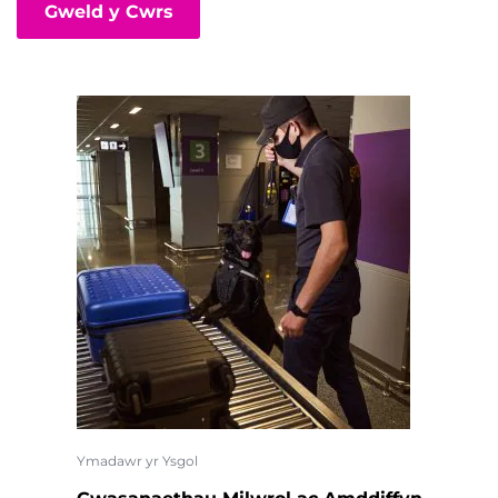
Gweld y Cwrs
Ymadawr yr Ysgol