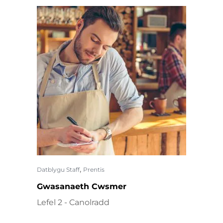
,
Datblygu Staff
Prentis
Gwasanaeth Cwsmer
Lefel 2 - Canolradd