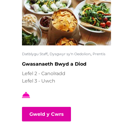
,
,
Datblygu Staff
Dysgwyr sy'n Oedolion
Prentis
Gwasanaeth Bwyd a Diod
Lefel 2 - Canolradd
Lefel 3 - Uwch
Gweld y Cwrs