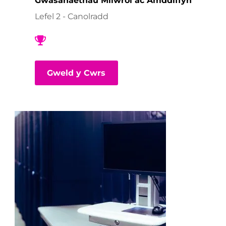
Gwasanaethau Milwrol ac Amddiffyn
Lefel 2 - Canolradd
Gweld y Cwrs