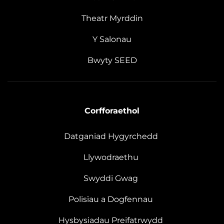
Theatr Myrddin
Y Salonau
Bwyty SEED
Corfforaethol
Datganiad Hygyrchedd
Llywodraethu
Swyddi Gwag
Polisïau a Dogfennau
Hysbysiadau Preifatrwydd