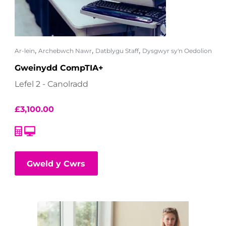
,
,
,
Ar-lein
Archebwch Nawr
Datblygu Staff
Dysgwyr sy'n Oedolion
Gweinydd CompTIA+
Lefel 2 - Canolradd
£
3,100.00
Gweld y Cwrs