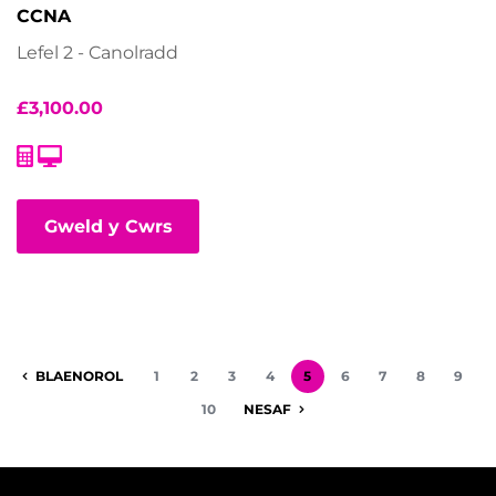
CCNA
Lefel 2 - Canolradd
£
3,100.00
Gweld y Cwrs
BLAENOROL
1
2
3
4
5
6
7
8
9
10
NESAF