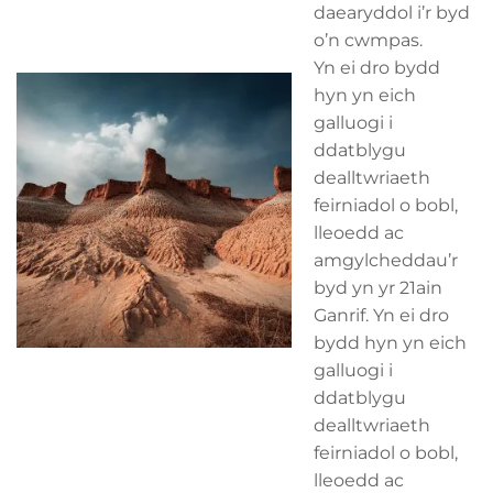
daearyddol i’r byd
o’n cwmpas.
Yn ei dro bydd
hyn yn eich
galluogi i
ddatblygu
dealltwriaeth
feirniadol o bobl,
lleoedd ac
amgylcheddau’r
byd yn yr 21ain
Ganrif. Yn ei dro
bydd hyn yn eich
galluogi i
ddatblygu
dealltwriaeth
feirniadol o bobl,
lleoedd ac