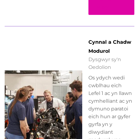
Mwy
Cynnal a Chadw
Modurol
Dysgwyr sy'n
Oedolion
Os ydych wedi
cwblhau eich
Lefel 1 ac yn llawn
cymhelliant ac yn
dymuno paratoi
eich hun ar gyfer
gyrfa yn y
diwydiant