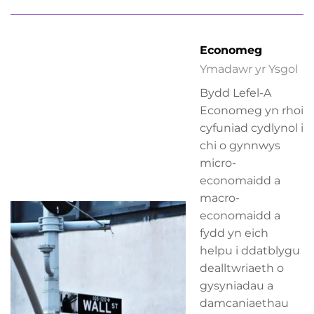
Economeg
Ymadawr yr Ysgol
Bydd Lefel-A
Economeg yn rhoi
cyfuniad cydlynol i
chi o gynnwys
micro-
economaidd a
macro-
economaidd a
fydd yn eich
helpu i ddatblygu
dealltwriaeth o
gysyniadau a
damcaniaethau