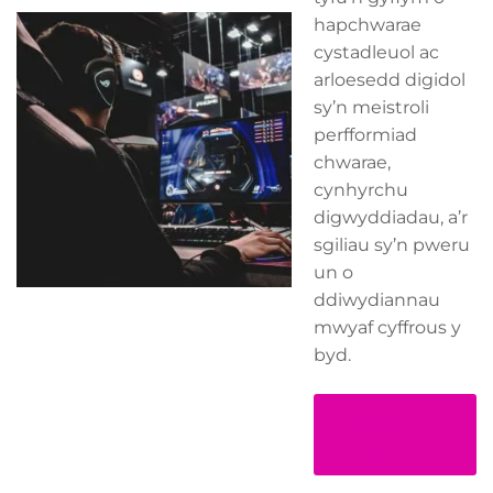
hapchwarae
cystadleuol ac
arloesedd digidol
sy’n meistroli
perfformiad
chwarae,
cynhyrchu
digwyddiadau, a’r
sgiliau sy’n pweru
un o
ddiwydiannau
mwyaf cyffrous y
byd.
Darllen
Mwy