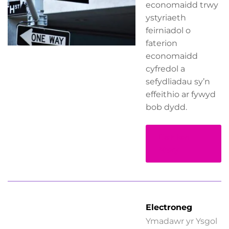
economaidd trwy
ystyriaeth
feirniadol o
faterion
economaidd
cyfredol a
sefydliadau sy’n
effeithio ar fywyd
bob dydd.
Darllen
Mwy
Electroneg
Ymadawr yr Ysgol