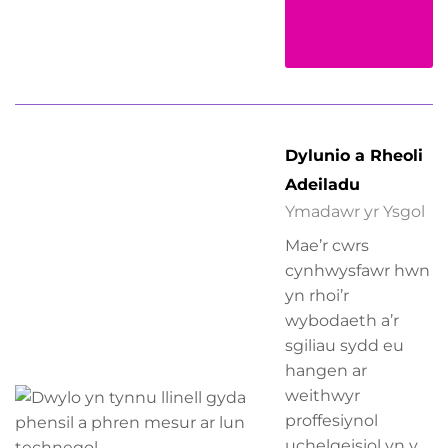
Darllen
Mwy
Dylunio a Rheoli
Adeiladu
Ymadawr yr Ysgol
Mae’r cwrs
cynhwysfawr hwn
yn rhoi’r
wybodaeth a’r
sgiliau sydd eu
hangen ar
weithwyr
proffesiynol
uchelgeisiol yn y