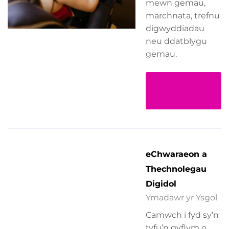
mewn gemau,
marchnata, trefnu
digwyddiadau
neu ddatblygu
gemau.
Darllen
Mwy
eChwaraeon a
Thechnolegau
Digidol
Ymadawr yr Ysgol
Camwch i fyd sy’n
tyfu’n gyflym o