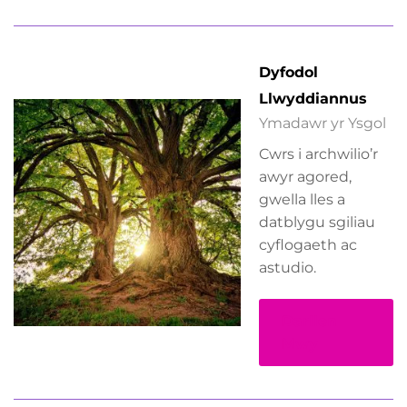
Dyfodol
Llwyddiannus
Ymadawr yr Ysgol
Cwrs i archwilio’r
awyr agored,
gwella lles a
datblygu sgiliau
cyflogaeth ac
astudio.
Darllen
Mwy