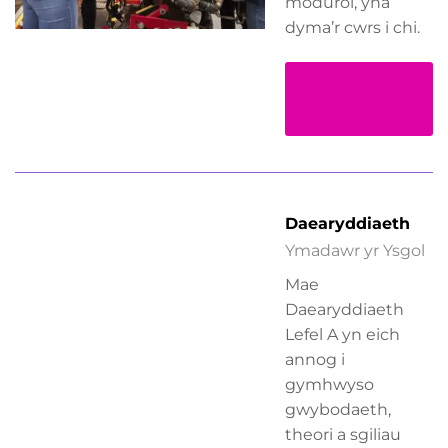
modurol, yna
dyma’r cwrs i chi.
Darllen
Mwy
Daearyddiaeth
Ymadawr yr Ysgol
Mae
Daearyddiaeth
Lefel A yn eich
annog i
gymhwyso
gwybodaeth,
theori a sgiliau