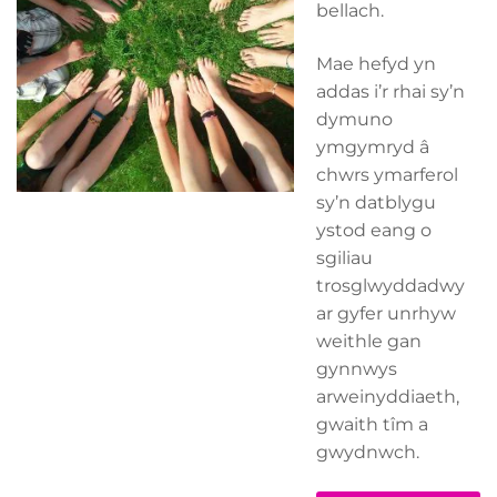
bellach.
Mae hefyd yn
addas i’r rhai sy’n
dymuno
ymgymryd â
chwrs ymarferol
sy’n datblygu
ystod eang o
sgiliau
trosglwyddadwy
ar gyfer unrhyw
weithle gan
gynnwys
arweinyddiaeth,
gwaith tîm a
gwydnwch.