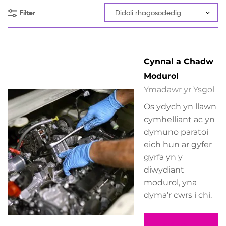
Filter
Cynnal a Chadw
Modurol
Ymadawr yr Ysgol
Os ydych yn llawn
cymhelliant ac yn
dymuno paratoi
eich hun ar gyfer
gyrfa yn y
diwydiant
modurol, yna
dyma’r cwrs i chi.
Darllen