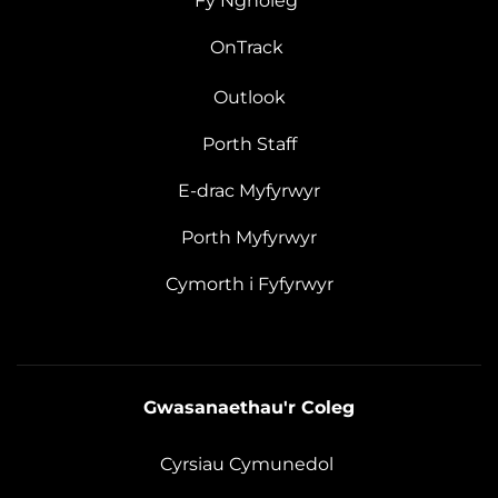
Fy Ngholeg
OnTrack
Outlook
Porth Staff
E-drac Myfyrwyr
Porth Myfyrwyr
Cymorth i Fyfyrwyr
Gwasanaethau'r Coleg
Cyrsiau Cymunedol