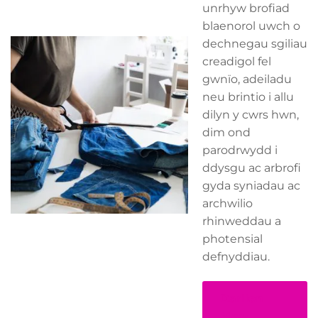
unrhyw brofiad
blaenorol uwch o
dechnegau sgiliau
creadigol fel
gwnïo, adeiladu
neu brintio i allu
dilyn y cwrs hwn,
dim ond
parodrwydd i
ddysgu ac arbrofi
gyda syniadau ac
archwilio
rhinweddau a
photensial
defnyddiau.
Darllen
Mwy