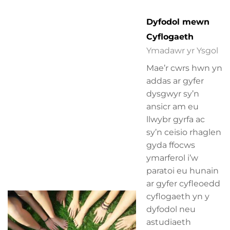
Dyfodol mewn
Cyflogaeth
Ymadawr yr Ysgol
Mae’r cwrs hwn yn
addas ar gyfer
dysgwyr sy’n
ansicr am eu
llwybr gyrfa ac
sy’n ceisio rhaglen
gyda ffocws
ymarferol i’w
paratoi eu hunain
ar gyfer cyfleoedd
cyflogaeth yn y
dyfodol neu
astudiaeth