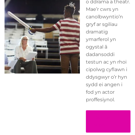
o ddrama a theatr.
Mae’r cwrs yn
canolbwyntio’n
gryf ar sgiliau
dramatig
ymarferol yn
ogystal â
dadansoddi
testun ac yn rhoi
cipolwg cyflawn i
ddysgwyr o’r hyn
sydd ei angen i
fod yn actor
proffesiynol.
Darllen
Mwy