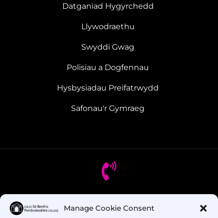
Datganiad Hygyrchedd
Llywodraethu
Swyddi Gwag
Polisïau a Dogfennau
Hysbysiadau Preifatrwydd
Safonau'r Gymraeg
Oes gennych chi gwestiynau? Ffoniwch ni!
Manage Cookie Consent