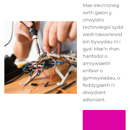
Mae electroneg
wrth galon y
chwyldro
technolegol sydd
wedi trawsnewid
ein bywydau ni i
gyd. Mae’n rhan
hanfodol o
amrywiaeth
enfawr o
gymwysiadau, o
feddygaeth i’r
diwydiant
adloniant.
Darllen
Mwy