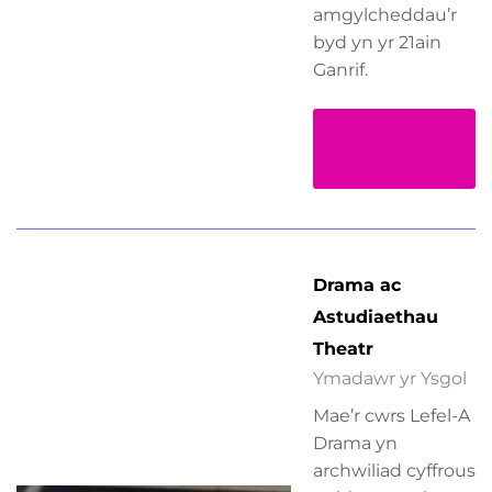
amgylcheddau’r
byd yn yr 21ain
Ganrif.
Darllen
Mwy
Drama ac
Astudiaethau
Theatr
Ymadawr yr Ysgol
Mae’r cwrs Lefel-A
Drama yn
archwiliad cyffrous