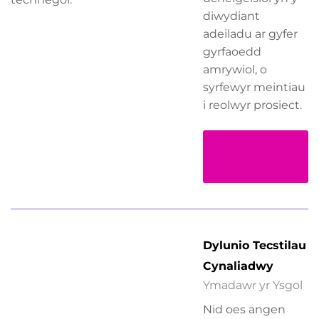
diwydiant
adeiladu ar gyfer
gyrfaoedd
amrywiol, o
syrfewyr meintiau
i reolwyr prosiect.
Darllen
Mwy
Dylunio Tecstilau
Cynaliadwy
Ymadawr yr Ysgol
Nid oes angen