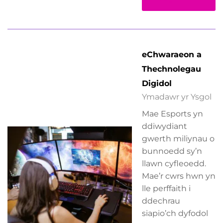
eChwaraeon a
Thechnolegau
Digidol
Ymadawr yr Ysgol
Mae Esports yn
ddiwydiant
gwerth miliynau o
bunnoedd sy’n
llawn cyfleoedd.
Mae’r cwrs hwn yn
lle perffaith i
ddechrau
siapio’ch dyfodol