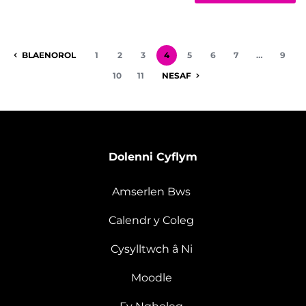
BLAENOROL
1
2
3
4
5
6
7
…
9
10
11
NESAF
Dolenni Cyflym
Amserlen Bws
Calendr y Coleg
Cysylltwch â Ni
Moodle