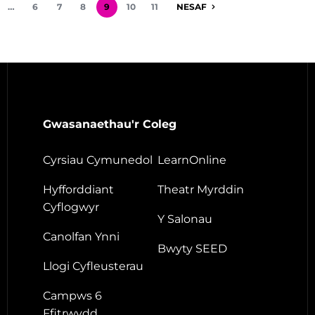
…
6
7
8
9
10
11
NESAF
Gwasanaethau'r Coleg
Cyrsiau Cymunedol
LearnOnline
Hyfforddiant
Theatr Myrddin
Cyflogwyr
Y Salonau
Canolfan Ynni
Bwyty SEED
Llogi Cyfleusterau
Campws 6
Ffitrwydd