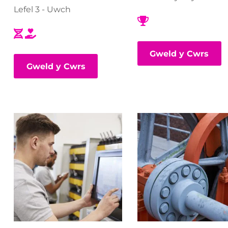
AU
Lefel 3 - Uwch
Gweld y Cwrs
Gweld y Cwrs