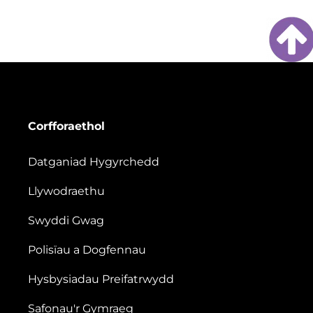
Corfforaethol
Datganiad Hygyrchedd
Llywodraethu
Swyddi Gwag
Polisïau a Dogfennau
Hysbysiadau Preifatrwydd
Safonau'r Gymraeg