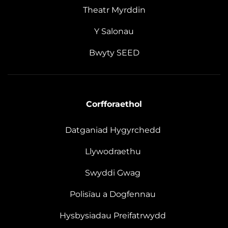
Theatr Myrddin
Y Salonau
Bwyty SEED
Corfforaethol
Datganiad Hygyrchedd
Llywodraethu
Swyddi Gwag
Polisïau a Dogfennau
Hysbysiadau Preifatrwydd