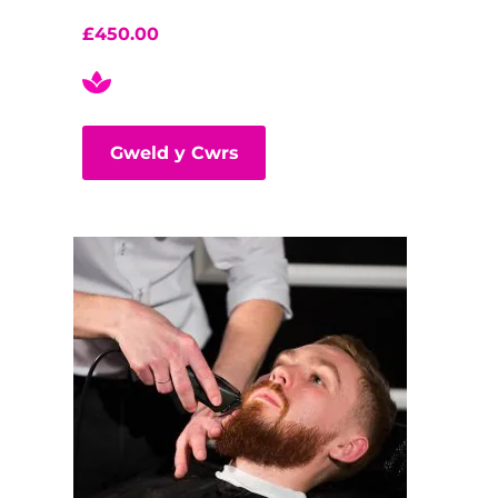
£
450.00
Gweld y Cwrs