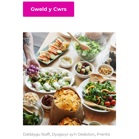
Gweld y Cwrs
,
,
Datblygu Staff
Dysgwyr sy'n Oedolion
Prentis