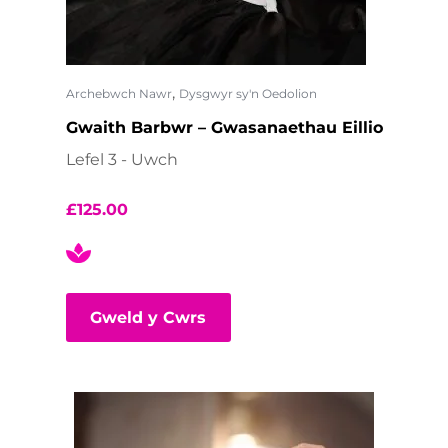
,
Archebwch Nawr
Dysgwyr sy'n Oedolion
Gwaith Barbwr – Gwasanaethau Eillio
Lefel 3 - Uwch
£
125.00
Gweld y Cwrs