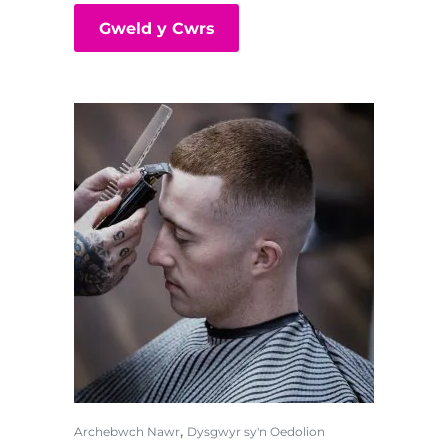
Gweld y Cwrs
,
Archebwch Nawr
Dysgwyr sy'n Oedolion