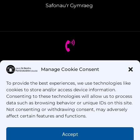
Safonau'r Gymraeg
Oes gennych chi gwestiynau? Ffoniwch ni!
Manage Cookie Consent
To provide the best experiences, we use technologies like
+44 1437 753 000
cookies to store and/or access device information.
Consenting to these technologies will allow us to process
data such as browsing behavior or unique IDs on this site.
Not consenting or withdrawing consent, may adversely
affect certain features and functions.
Accept
Hawlfraint © 2025 –
Coleg Sir Benfro
. Cedwir Pob