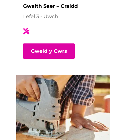
Gwaith Saer – Craidd
Lefel 3 - Uwch
Gweld y Cwrs