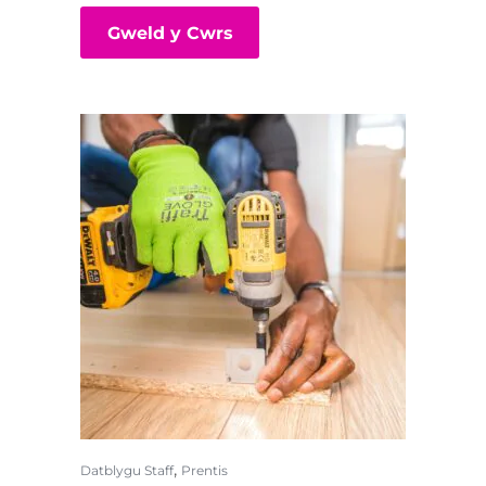
Gweld y Cwrs
,
Datblygu Staff
Prentis