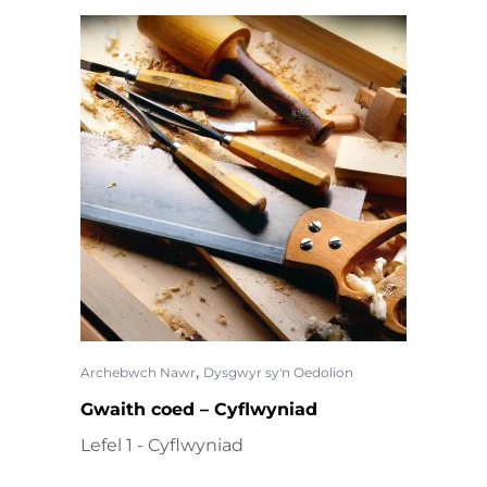
,
Archebwch Nawr
Dysgwyr sy'n Oedolion
Gwaith coed – Cyflwyniad
Lefel 1 - Cyflwyniad