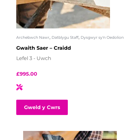
,
,
Archebwch Nawr
Datblygu Staff
Dysgwyr sy'n Oedolion
Gwaith Saer – Craidd
Lefel 3 - Uwch
£
995.00
Gweld y Cwrs