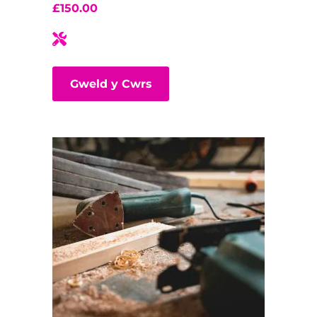
£
150.00
Gweld y Cwrs