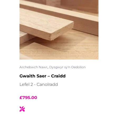
,
Archebwch Nawr
Dysgwyr sy'n Oedolion
Gwaith Saer – Craidd
Lefel 2 - Canolradd
£
795.00