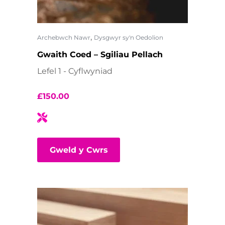
,
Archebwch Nawr
Dysgwyr sy'n Oedolion
Gwaith Coed – Sgiliau Pellach
Lefel 1 - Cyflwyniad
£
150.00
Gweld y Cwrs