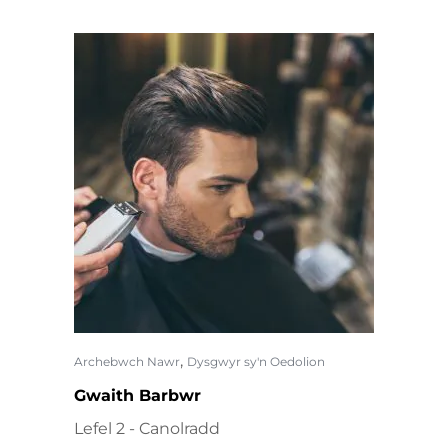
,
Archebwch Nawr
Dysgwyr sy'n Oedolion
Gwaith Barbwr
Lefel 2 - Canolradd