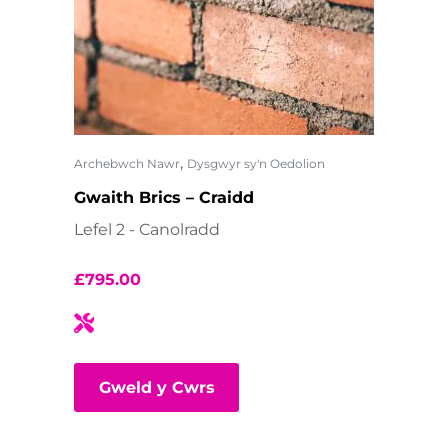
,
Archebwch Nawr
Dysgwyr sy'n Oedolion
Gwaith Brics – Craidd
Lefel 2 - Canolradd
£
795.00
Gweld y Cwrs