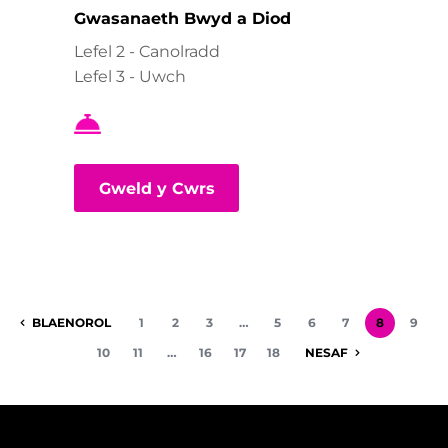
Gwasanaeth Bwyd a Diod
Lefel 2 - Canolradd
Lefel 3 - Uwch
Gweld y Cwrs
BLAENOROL
1
2
3
…
5
6
7
8
9
10
11
…
16
17
18
NESAF