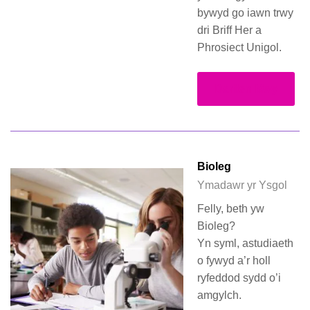
bywyd go iawn trwy
dri Briff Her a
Phrosiect Unigol.
Darllen Mwy
Bioleg
Ymadawr yr Ysgol
Felly, beth yw
Bioleg?
Yn syml, astudiaeth
o fywyd a’r holl
ryfeddod sydd o’i
amgylch.