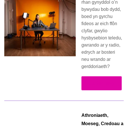
rhan gynyddol o’n
bywydau bob dydd,
boed yn gyrchu
fideos ar eich ffôn
clyfar, gwylio
hysbysebion teledu,
gwrando ar y radio,
edrych ar bosteri
neu wrando ar
gerddoriaeth?
Darllen Mwy
Athroniaeth,
Moeseg, Credoau a