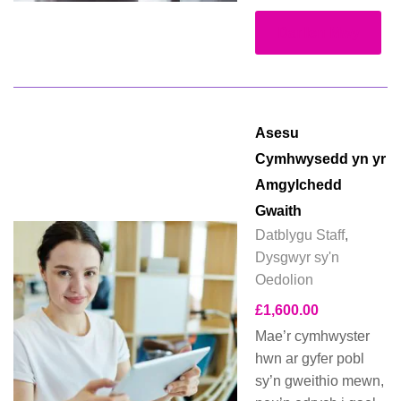
Darllen Mwy
Asesu
Cymhwysedd yn yr
Amgylchedd
Gwaith
Datblygu Staff
,
Dysgwyr sy'n
Oedolion
£
1,600.00
Mae’r cymhwyster
hwn ar gyfer pobl
sy’n gweithio mewn,