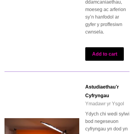
ddamcaniaethau,
moeseg ac arferion
sy’n hanfodol ar
gyfer y proffesiwn
cwnsela.
Add to cart
Astudiaethau’r
Cyfryngau
Ymadawr yr Ysgol
Ydych chi wedi sylwi
bod negeseuon
cyfryngau yn dod yn