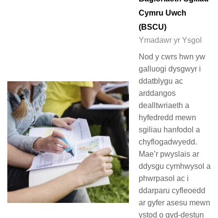
Cymru Uwch
(BSCU)
Ymadawr yr Ysgol
Nod y cwrs hwn yw
galluogi dysgwyr i
ddatblygu ac
arddangos
dealltwriaeth a
hyfedredd mewn
sgiliau hanfodol a
chyflogadwyedd.
Mae’r pwyslais ar
ddysgu cymhwysol a
phwrpasol ac i
ddarparu cyfleoedd
ar gyfer asesu mewn
ystod o gyd-destun