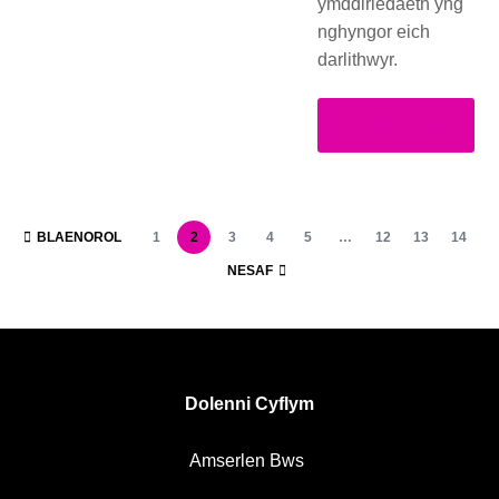
ymddiriedaeth yng
nghyngor eich
darlithwyr.
Darllen Mwy
BLAENOROL
1
2
3
4
5
…
12
13
14
NESAF
Dolenni Cyflym
Amserlen Bws