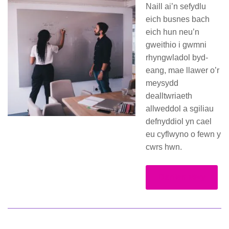
Naill ai’n sefydlu
eich busnes bach
eich hun neu’n
gweithio i gwmni
rhyngwladol byd-
eang, mae llawer o’r
meysydd
dealltwriaeth
allweddol a sgiliau
defnyddiol yn cael
eu cyflwyno o fewn y
cwrs hwn.
Darllen Mwy