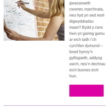
gwasanaeth
cwsmer, marchnata,
neu hyd yn oed reoli
digwyddiadau
mawr? Bydd y cwrs
hwn yn garreg gamu
ar eich taith i’ch
cyrchfan dymunol –
boed hynny’n
gyflogaeth, addysg
uwch, neu’n dechrau
eich busnes eich
hun.
Darllen Mwy