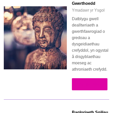
Gwerthoedd
Ymadawr yr Ysgol
Datblygu gwell
dealltwriaeth a
gwerthfawrogiad o
gredoau a
dysgeidiaethau
crefyddol, yn ogystal
â disgyblaethau
moeseg ac
athroniaeth crefydd.
Darllen Mwy
Bagloriaeth Sgiliau