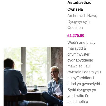
Astudiaethau
Cwnsela
Archebwch Nawr
,
Dysgwyr sy'n
Oedolion
£
1,275.00
Wedi’i anelu at y
rhai sydd â
chymhwyster
cydnabyddedig
mewn sgiliau
cwnsela i ddatblygu
eu hyfforddiant i
ddod yn gwnselydd.
Bydd dysgwyr yn
ymchwilio i’r
astudiaeth o