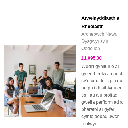
Arweinyddiaeth a
Rheolaeth
Archebwch Nawr
,
Dysgwyr sy'n
Oedolion
£
1,095.00
Wedi’i gynllunio ar
gyfer rheolwyr canol
sy’n ymarfer; gan eu
helpu i ddatblygu eu
sgiliau a’u profiad,
gwella perfformiad a
pharatoi ar gyfer
cyfrifoldebau uwch
reolwyr.