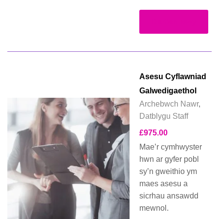
Darllen Mwy
Asesu Cyflawniad
Galwedigaethol
Archebwch Nawr
,
Datblygu Staff
£
975.00
Mae’r cymhwyster
hwn ar gyfer pobl
sy’n gweithio ym
maes asesu a
sicrhau ansawdd
mewnol.