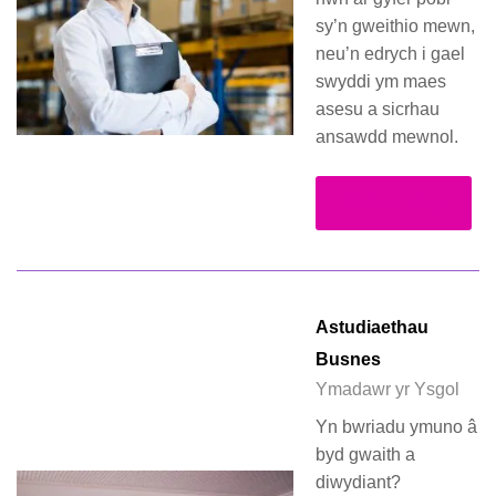
sy’n gweithio mewn,
neu’n edrych i gael
swyddi ym maes
asesu a sicrhau
ansawdd mewnol.
Darllen Mwy
Astudiaethau
Busnes
Ymadawr yr Ysgol
Yn bwriadu ymuno â
byd gwaith a
diwydiant?