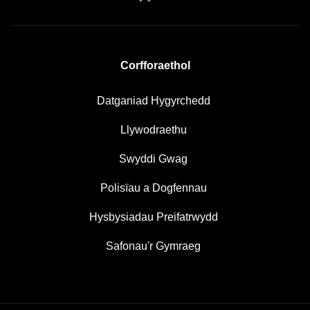
Corfforaethol
Datganiad Hygyrchedd
Llywodraethu
Swyddi Gwag
Polisïau a Dogfennau
Hysbysiadau Preifatrwydd
Safonau'r Gymraeg