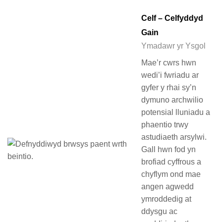
Celf – Celfyddyd
Gain
Ymadawr yr Ysgol
Mae’r cwrs hwn
wedi’i fwriadu ar
gyfer y rhai sy’n
dymuno archwilio
potensial lluniadu a
phaentio trwy
astudiaeth arsylwi.
Gall hwn fod yn
brofiad cyffrous a
chyflym ond mae
angen agwedd
ymroddedig at
ddysgu ac