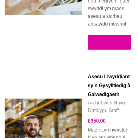
neu’n edrych i gael
swyddi ym maes
asesu a sicrhau
ansawdd mewnol.
Darllen Mwy
Asesu Llwyddiant
sy’n Gysylltiedig â
Galwedigaeth
Archebwch Nawr
,
Datblygu Staff
£
950.00
Mae’r cymhwyster
hwn ar gyfer pobl