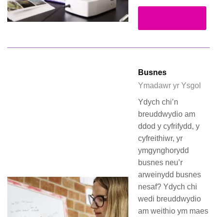
Darllen Mwy
Busnes
Ymadawr yr Ysgol
Ydych chi’n
breuddwydio am
ddod y cyfrifydd, y
cyfreithiwr, yr
ymgynghorydd
busnes neu’r
arweinydd busnes
nesaf? Ydych chi
wedi breuddwydio
am weithio ym maes