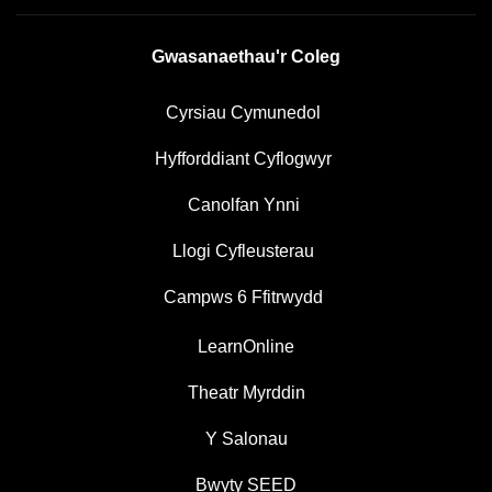
Gwasanaethau'r Coleg
Cyrsiau Cymunedol
Hyfforddiant Cyflogwyr
Canolfan Ynni
Llogi Cyfleusterau
Campws 6 Ffitrwydd
LearnOnline
Theatr Myrddin
Y Salonau
Bwyty SEED